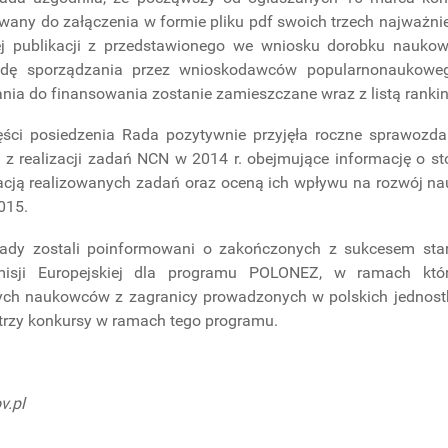
any do załączenia w formie pliku pdf swoich trzech najważniej
ej publikacji z przedstawionego we wniosku dorobku nauko
adę sporządzania przez wnioskodawców popularnonaukowego
nia do finansowania zostanie zamieszczane wraz z listą ranki
ęści posiedzenia Rada pozytywnie przyjęła roczne sprawozda
z realizacji zadań NCN w 2014 r. obejmujące informację o st
cją realizowanych zadań oraz oceną ich wpływu na rozwój nauk
2015.
ady zostali poinformowani o zakończonych z sukcesem sta
isji Europejskiej dla programu POLONEZ, w ramach któ
ch naukowców z zagranicy prowadzonych w polskich jednos
trzy konkursy w ramach tego programu.
v.pl