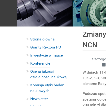
Zmiany
Strona główna
NCN
Granty Rektora PO
Inwestycje w nauce
Szczegó
Konferencje
Ocena jakości
W dniach 11-1
działalności naukowej
1, K-2, K-3, 
plenarne Rady
Komisja etyki badań
naukowych
Podczas spot
Newsletter
zostaną ogło
200 mln zł d