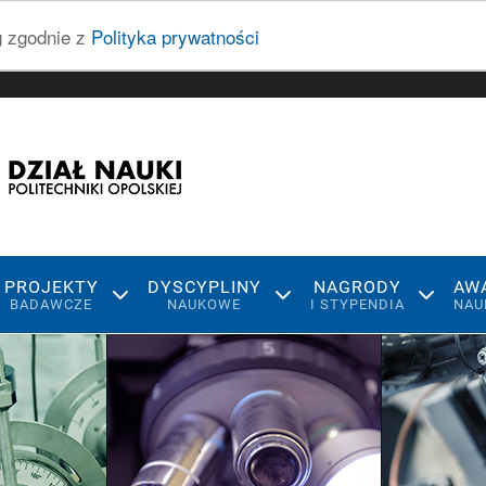
ug zgodnie z
Polityka prywatności
PROJEKTY
DYSCYPLINY
NAGRODY
AW
BADAWCZE
NAUKOWE
I STYPENDIA
NAU