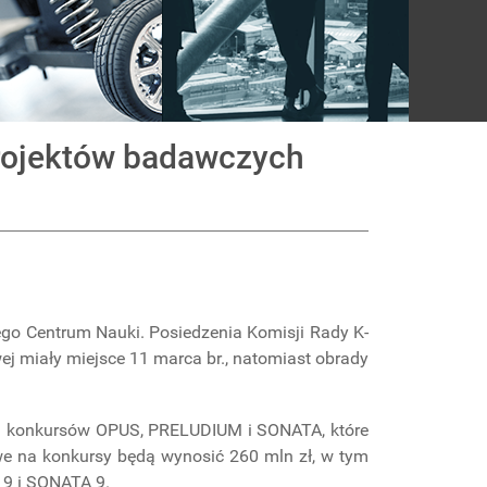
rojektów badawczych
ego Centrum Nauki. Posiedzenia Komisji Rady K-
ej miały miejsce 11 marca br., natomiast obrady
cji konkursów OPUS, PRELUDIUM i SONATA, które
we na konkursy będą wynosić 260 mln zł, w tym
 9 i SONATA 9.