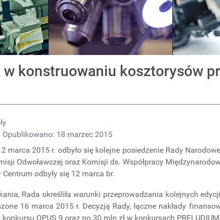
 w konstruowaniu kosztorysów p
ły
Opublikowano: 18 marzec 2015
2 marca 2015 r. odbyło się kolejne posiedzenie Rady Narodow
Komisji Odwoławczej oraz Komisji ds. Współpracy Międzynarodow
 Centrum odbyły się 12 marca br.
kania, Rada określiła warunki przeprowadzania kolejnych edy
szone 16 marca 2015 r. Decyzją Rady, łączne nakłady finanso
la konkursu OPUS 9 oraz po 30 mln zł w konkursach PRELUDIUM