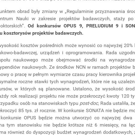
nktem obrad były zmiany w „Regulaminie przyznawania środ
ntrum Nauki w zakresie projektów badawczych, staży po
oktorskich”
.
Od konkursów OPUS 9, PRELUDIUM 9 i SONA
u kosztorysów projektów badawczych.
 wysokość kosztów pośrednich może wynosić co najwyżej 20%
ukowo-badawczej, urządzeń i oprogramowania. Rada uzgodn
społu naukowego może obejmować środki na wynagrodzen
typendiów naukowych. Ze środków NCN w ramach projektów 
owy o pracę w pełnym wymiarze czasu pracy kierownika proje
symalne roczne stawki tych wynagrodzeń, które nie są uzależni
ursów, w których są planowane. Ustalono, że wysokość środ
ażdy rok realizacji projektu nie może przekroczyć kwoty 120 ty
zypadku osób na stanowiskach typu
post-doc
, Rada ustaliła, 
kroczyć 85 tys. zł rocznie. W konkursie SONATA nie będzie m
 konkursie OPUS będzie można utworzyć co najwyżej dwa
 na tym stanowisku nie będzie krótsze niż 6 miesięcy, na łą
yma również do dyspozycji budżet wynagrodzeń dodatkowych, z