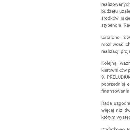
BADAWCZE
realizowanyc
budżetu uzale
środków jaki
stypendia. R
Ustalono ró
możliwość ich
realizacji proj
Kolejną waż
kierowników 
9, PRELUDIUM
poprzedniej 
finansowania
Rada uzgodnił
więcej niż d
którym występu
Dodatkowo Ra