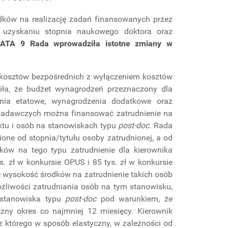
ków na realizację zadań finansowanych przez
 uzyskaniu stopnia naukowego doktora oraz
TA 9 Rada wprowadziła istotne zmiany w
 kosztów bezpośrednich z wyłączeniem kosztów
iła, że budżet wynagrodzeń przeznaczony dla
ia etatowe, wynagrodzenia dodatkowe oraz
badawczych można finansować zatrudnienie na
ktu i osób na stanowiskach typu
post-doc.
Rada
one od stopnia/tytułu osoby zatrudnionej, a od
ków na tego typu zatrudnienie dla kierownika
s. zł w konkursie OPUS i 85 tys. zł w konkursie
że wysokość środków na zatrudnienie takich osób
ożliwości zatrudniania osób na tym stanowisku,
 stanowiska typu
post-doc
pod warunkiem, że
czny okres co najmniej 12 miesięcy. Kierownik
 którego w sposób elastyczny, w zależności od