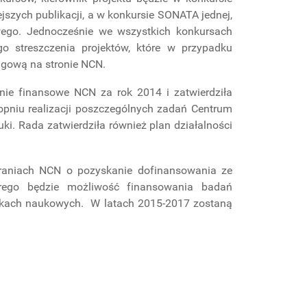
szych publikacji, a w konkursie SONATA jednej,
wego. Jednocześnie we wszystkich konkursach
 streszczenia projektów, które w przypadku
ngową na stronie NCN.
nie finansowe NCN za rok 2014 i zatwierdziła
opniu realizacji poszczególnych zadań Centrum
i. Rada zatwierdziła również plan działalności
raniach NCN o pozyskanie dofinansowania ze
rego będzie możliwość finansowania badań
tkach naukowych. W latach 2015-2017 zostaną