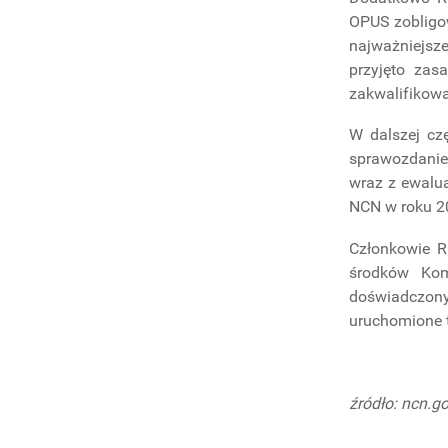
OPUS zobligow
najważniejsz
przyjęto zas
zakwalifikowa
W dalszej cz
sprawozdanie 
wraz z ewalua
NCN w roku 
Członkowie R
środków Kom
doświadczony
uruchomione 
źródło: ncn.go