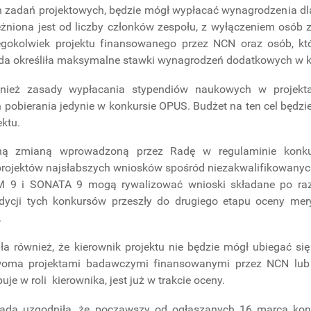
h zadań projektowych, będzie mógł wypłacać wynagrodzenia d
żniona jest od liczby członków zespołu, z wyłączeniem osób 
egokolwiek projektu finansowanego przez NCN oraz osób, któr
ada określiła maksymalne stawki wynagrodzeń dodatkowych w
wnież zasady wypłacania stypendiów naukowych w projekt
 pobierania jedynie w konkursie OPUS. Budżet na ten cel będzie
ektu.
ną zmianą wprowadzoną przez Radę w regulaminie konkursó
projektów najsłabszych wniosków spośród niezakwalifikowany
 9 i SONATA 9 mogą rywalizować wnioski składane po raz 
edycji tych konkursów przeszły do drugiego etapu oceny mery
.
a również, że kierownik projektu nie będzie mógł ubiegać się 
woma projektami badawczymi finansowanymi przez NCN lub 
je w roli kierownika, jest już w trakcie oceny.
da uzgodniła, że począwszy od ogłaszanych 16 marca konku