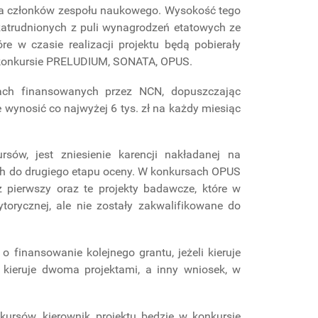
la członków zespołu naukowego. Wysokość tego
zatrudnionych z puli wynagrodzeń etatowych ze
e w czasie realizacji projektu będą pobierały
 konkursie PRELUDIUM, SONATA, OPUS.
ach finansowanych przez NCN, dopuszczając
 wynosić co najwyżej 6 tys. zł na każdy miesiąc
w, jest zniesienie karencji nakładanej na
ch do drugiego etapu oceny. W konkursach OPUS
pierwszy oraz te projekty badawcze, które w
torycznej, ale nie zostały zakwalifikowane do
o finansowanie kolejnego grantu, jeżeli kieruje
kieruje dwoma projektami, a inny wniosek, w
rsów, kierownik projektu będzie w konkursie