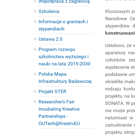
Współpraca z zagranicą
Kluczowym pu
Szkolenia
Narodowe Ce
Informacje o grantach i
stypendiów d
stypendiach
konstruowani
Ustawa 2.0
Ustalono, że
Program rozwoju
aparatury na
szkolnictwa wyższego i
członków ze
nauki na lata 2015-2030
wypłacanie s
Polska Mapa
podstawie um
Infrastruktury Badawczej
określiła mak
rodzaju konk
Projekt STER
projektu na k
Researcher's Fair
SONATA. W pr
Incubating Kreative
nie może prze
Partnerships -
natomiast w
OUTech@KreativEU
zatrudnianie
PROJEKTY
projektu otrz