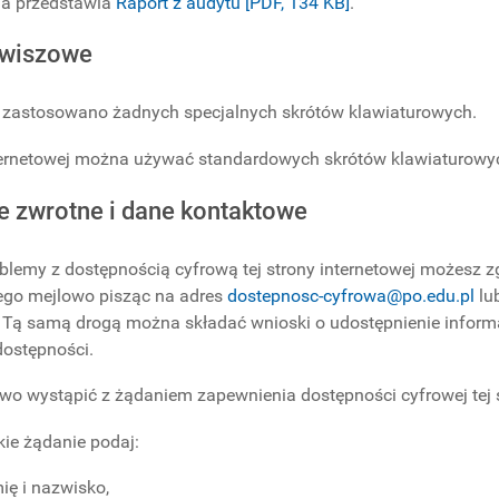
ia przedstawia
Raport z audytu [PDF, 134 KB]
.
awiszowe
e zastosowano żadnych specjalnych skrótów klawiaturowych.
ternetowej można używać standardowych skrótów klawiaturowyc
e zwrotne i dane kontaktowe
blemy z dostępnością cyfrową tej strony internetowej możesz z
ego
mejlowo pisząc na adres
dostepnosc-cyfrowa@po.edu.pl
lu
. Tą samą drogą można składać wnioski o udostępnienie informa
dostępności.
o wystąpić z żądaniem zapewnienia dostępności cyfrowej tej st
kie żądanie podaj:
ię i nazwisko,