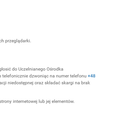
h przeglądarki.
głosić do
Uczelnianego Ośrodka
b telefonicznie dzwoniąc na numer telefonu
+48
cji niedostępnej oraz składać skargi na brak
rony internetowej lub jej elementów.