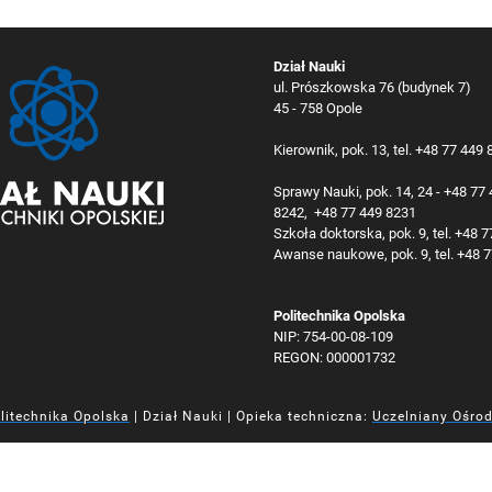
Dział Nauki
ul. Prószkowska 76 (budynek 7)
45 - 758 Opole
Kierownik, pok. 13, tel. +48 77 449
Sprawy Nauki, pok. 14, 24 - +48 77
8242, +48 77 449 8231
Szkoła doktorska, pok. 9, tel. +48 
Awanse naukowe, pok. 9, tel. +48 
Politechnika Opolska
NIP: 754-00-08-109
REGON: 000001732
litechnika Opolska
| Dział Nauki | Opieka techniczna:
Uczelniany Ośro
iej
iej