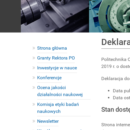
Deklar
Strona główna
Granty Rektora PO
Politechnika 
2019 r. o dos
Inwestycje w nauce
Konferencje
Deklaracja do
Ocena jakości
Data pub
działalności naukowej
Data ost
Komisja etyki badań
Stan dost
naukowych
Newsletter
Strona intern