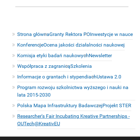
Strona główna
Granty Rektora PO
Inwestycje w nauce
Konferencje
Ocena jakości działalności naukowej
Komisja etyki badań naukowych
Newsletter
Współpraca z zagranicą
Szkolenia
Informacje o grantach i stypendiach
Ustawa 2.0
Program rozwoju szkolnictwa wyższego i nauki na
lata 2015-2030
Polska Mapa Infrastruktury Badawczej
Projekt STER
Researcher's Fair Incubating Kreative Partnerships -
OUTech@KreativEU