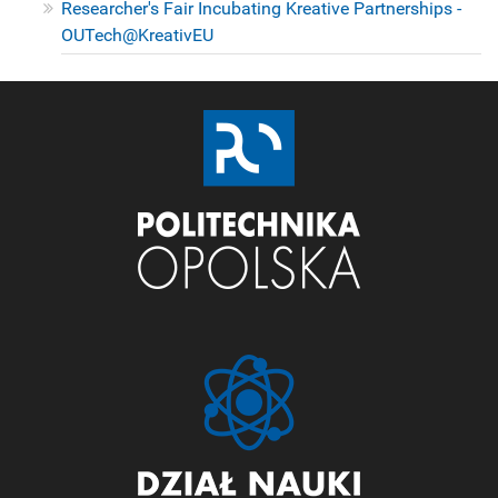
Researcher's Fair Incubating Kreative Partnerships -
OUTech@KreativEU