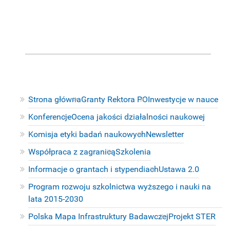
Strona główna
Granty Rektora PO
Inwestycje w nauce
Konferencje
Ocena jakości działalności naukowej
Komisja etyki badań naukowych
Newsletter
Współpraca z zagranicą
Szkolenia
Informacje o grantach i stypendiach
Ustawa 2.0
Program rozwoju szkolnictwa wyższego i nauki na
lata 2015-2030
Polska Mapa Infrastruktury Badawczej
Projekt STER