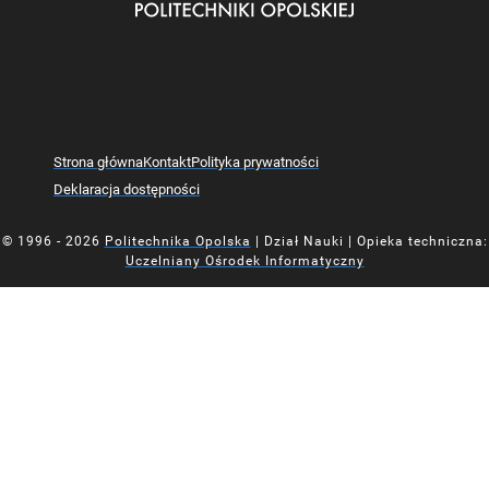
Strona główna
Kontakt
Polityka prywatności
Deklaracja dostępności
© 1996 - 2026
Politechnika Opolska
| Dział Nauki | Opieka techniczna:
Uczelniany Ośrodek Informatyczny
Mapa z oznaczoną lokalizacją Działu Nauki Politechniki Opolsk
Mapa z oznaczoną lokalizacją Działu Nauki Politechniki Opolsk