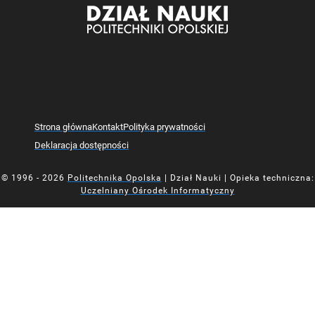
Strona główna
Kontakt
Polityka prywatności
Deklaracja dostępności
© 1996 - 2026
Politechnika Opolska
| Dział Nauki | Opieka techniczna:
Uczelniany Ośrodek Informatyczny
Mapa z oznaczoną lokalizacją Działu Nauki Politechniki Opolsk
Mapa z oznaczoną lokalizacją Działu Nauki Politechniki Opolsk