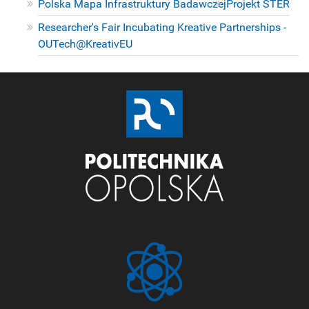
Polska Mapa Infrastruktury Badawczej
Projekt STER
Researcher's Fair Incubating Kreative Partnerships -
OUTech@KreativEU