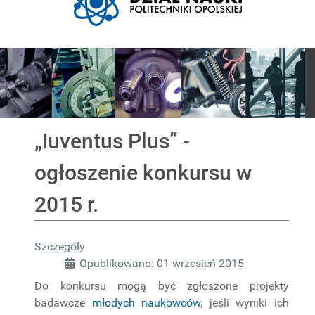
Pokaz slajdów
„Iuventus Plus” -
ogłoszenie konkursu w
2015 r.
Szczegóły
Opublikowano: 01 wrzesień 2015
Do konkursu mogą być zgłoszone projekty
badawcze
młodych naukowców
, jeśli wyniki ich