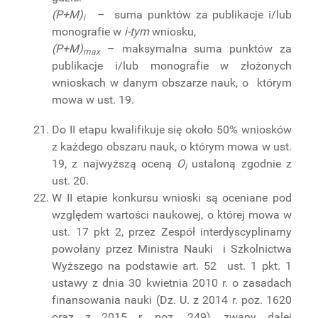
(P+M)
– suma punktów za publikacje i/lub
i
monografie w
i-tym
wniosku,
(P+M)
– maksymalna suma punktów za
max
publikacje i/lub monografie w złożonych
wnioskach w danym obszarze nauk, o którym
mowa w ust. 19.
Do II etapu kwalifikuje się około 50% wniosków
z każdego obszaru nauk, o którym mowa w ust.
19, z najwyższą oceną
O
ustaloną zgodnie z
i
ust. 20.
W II etapie konkursu wnioski są oceniane pod
względem wartości naukowej, o której mowa w
ust. 17 pkt 2, przez Zespół interdyscyplinarny
powołany przez Ministra Nauki i Szkolnictwa
Wyższego na podstawie art. 52 ust. 1 pkt. 1
ustawy z dnia 30 kwietnia 2010 r. o zasadach
finansowania nauki (Dz. U. z 2014 r. poz. 1620
oraz z 2015 r. poz. 249), zwany dalej