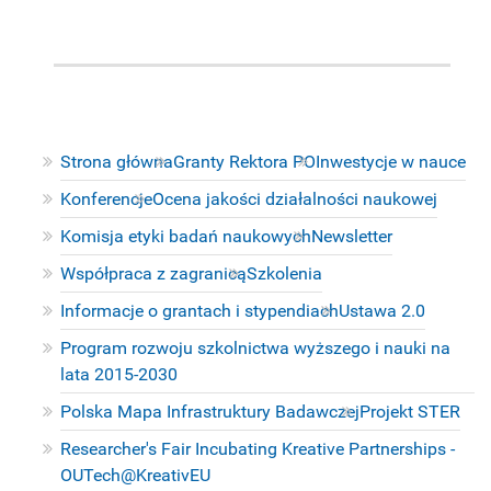
Strona główna
Granty Rektora PO
Inwestycje w nauce
Konferencje
Ocena jakości działalności naukowej
Komisja etyki badań naukowych
Newsletter
Współpraca z zagranicą
Szkolenia
Informacje o grantach i stypendiach
Ustawa 2.0
Program rozwoju szkolnictwa wyższego i nauki na
lata 2015-2030
Polska Mapa Infrastruktury Badawczej
Projekt STER
Researcher's Fair Incubating Kreative Partnerships -
OUTech@KreativEU