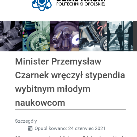
Pokaz slajdów
Minister Przemysław
Czarnek wręczył stypendia
wybitnym młodym
naukowcom
Szczegóły
Opublikowano: 24 czerwiec 2021