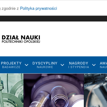
ug zgodnie z
Polityka prywatności
PROJEKTY
DYSCYPLINY
NAGRODY
AW
BADAWCZE
NAUKOWE
I STYPENDIA
NAU