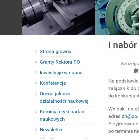
I nabó
Strona główna
Granty Rektora PO
Szczegó
Inwestycje w nauce
Na podstawie 
Konferencje
załącznik do 
Ocena jakości
do konkursu 
działalności naukowej
Wnioski nale
Komisja etyki badań
adres
dn@po.
naukowych
Przyjmowane 
Newsletter
po terminie n