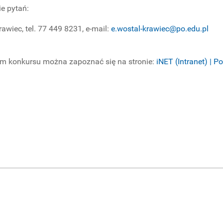
ie pytań:
awiec, tel. 77 449 8231, e-mail:
e.wostal-krawiec@po.edu.pl
m konkursu można zapoznać się na stronie:
iNET (Intranet) | P