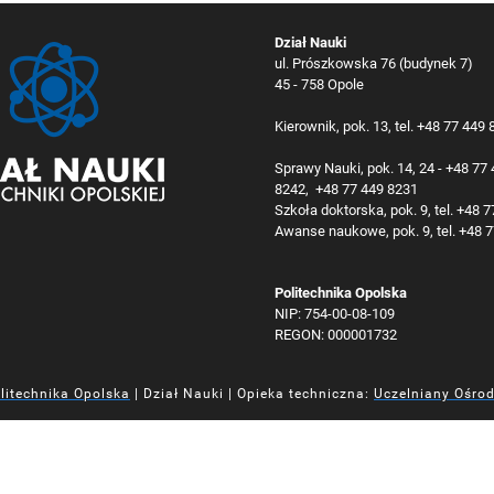
Dział Nauki
ul. Prószkowska 76 (budynek 7)
45 - 758 Opole
Kierownik, pok. 13, tel. +48 77 449
Sprawy Nauki, pok. 14, 24 - +48 77
8242, +48 77 449 8231
Szkoła doktorska, pok. 9, tel. +48 
Awanse naukowe, pok. 9, tel. +48 
Politechnika Opolska
NIP: 754-00-08-109
REGON: 000001732
litechnika Opolska
| Dział Nauki | Opieka techniczna:
Uczelniany Ośro
iej
iej