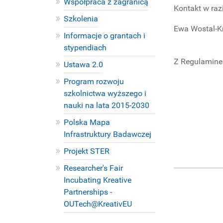
Współpraca z zagranicą
Kontakt w raz
Szkolenia
Ewa Wostal-Kr
Informacje o grantach i
stypendiach
Z Regulamine
Ustawa 2.0
Program rozwoju
szkolnictwa wyższego i
nauki na lata 2015-2030
Polska Mapa
Infrastruktury Badawczej
Projekt STER
Researcher's Fair
Incubating Kreative
Partnerships -
OUTech@KreativEU
PROJEKTY