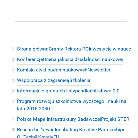
Strona główna
Granty Rektora PO
Inwestycje w nauce
Konferencje
Ocena jakości działalności naukowej
Komisja etyki badań naukowych
Newsletter
Współpraca z zagranicą
Szkolenia
Informacje o grantach i stypendiach
Ustawa 2.0
Program rozwoju szkolnictwa wyższego i nauki na
lata 2015-2030
Polska Mapa Infrastruktury Badawczej
Projekt STER
Researcher's Fair Incubating Kreative Partnerships -
OUTech@KreativEU