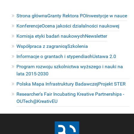
Strona główna
Granty Rektora PO
Inwestycje w nauce
Konferencje
Ocena jakości działalności naukowej
Komisja etyki badań naukowych
Newsletter
Współpraca z zagranicą
Szkolenia
Informacje o grantach i stypendiach
Ustawa 2.0
Program rozwoju szkolnictwa wyższego i nauki na
lata 2015-2030
Polska Mapa Infrastruktury Badawczej
Projekt STER
Researcher's Fair Incubating Kreative Partnerships -
OUTech@KreativEU