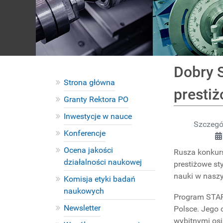
Dobry 
Strona główna
presti
Granty Rektora PO
Inwestycje w nauce
Szczegó
Konferencje
Ocena jakości
Rusza konkurs
działalności naukowej
prestiżowe st
nauki w naszy
Komisja etyki badań
naukowych
Program START
Newsletter
Polsce. Jego 
wybitnymi osi