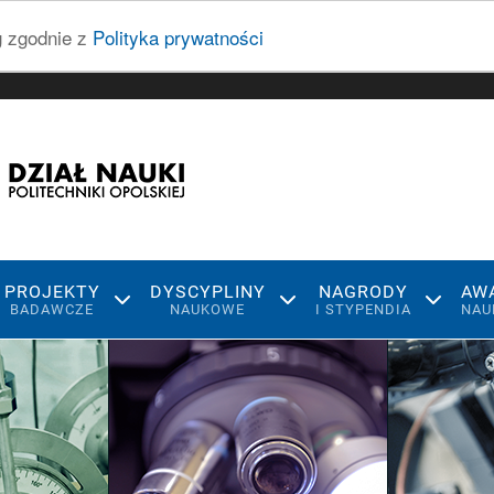
ug zgodnie z
Polityka prywatności
PROJEKTY
DYSCYPLINY
NAGRODY
AW
BADAWCZE
NAUKOWE
I STYPENDIA
NAU