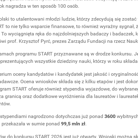
ok nagradza w ten sposób 100 osób.
lski to utalentowani młodzi ludzie, którzy zdecydują się zostać
 to nie tylko wsparcie finansowe, to również wyraźny sygnał, że
 To wyciągnięta ręka do najzdolniejszych badaczy i badaczek, 
wi prof. Krzysztof Pyrć, prezes Zarządu Fundacji na rzecz Nauki
ramach programu START przyznawane są w drodze konkursu. Je
reprezentujących wszystkie dziedziny nauki, którzy w roku składa
erium oceny kandydatów i kandydatek jest jakość i oryginaln
adawcze. Ocena wniosków składa się z kilku etapów i jest doko
rogram START oferuje również stypendia wyjazdowe, do wybran
 granicą oraz dodatkowe wyróżnienia dla laureatów i laureatek
ntów.
 stypendiami nagrodzono dotychczas już ponad
3600
wybitnych
j przekazała w sumie ponad
99,5
mln zł
.
w do konkursu START 2026 jest już otwarty. Wnioski można skł