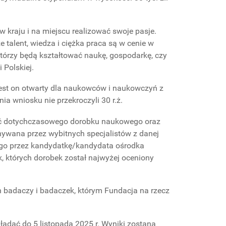
 w kraju i na miejscu realizować swoje pasje.
 talent, wiedza i ciężka praca są w cenie w
którzy będą kształtować naukę, gospodarkę, czy
 Polskiej.
st on otwarty dla naukowców i naukowczyń z
nia wniosku nie przekroczyli 30 r.ż.
ość dotychczasowego dorobku naukowego oraz
nywana przez wybitnych specjalistów z danej
ego przez kandydatkę/kandydata ośrodka
, których dorobek został najwyżej oceniony
 badaczy i badaczek, którym Fundacja na rzecz
adać do 5 listopada 2025 r. Wyniki zostaną