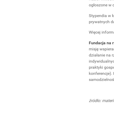
BADAWCZE
ogłoszone w d
Stypendia w k
prywatnych d
Więcej inform
Fundacja na r
misję wspiera
działanie na 
indywidualny
praktyki gosp
konferencje).
samodzielnośc
źródło: mater