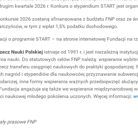
rugim kwartale 2026 r. Konkurs o stypendium START jest organ
onkursie 2026 zostaną sfinansowane z budżetu FNP oraz ze śr
arczyńców, w tym z wpłat 1,5% podatku dochodowego.
acji o programie START – na stronie internetowej Fundacji na rz
zecz Nauki Polskiej
istnieje od 1991 r. i jest niezależną instytu
nia nauki. Do statutowych celów FNP należą: wspieranie wybi
rzecz transferu osiągnięć naukowych do praktyki gospodarczej. 
ch nagród i stypendiów dla naukowców, przyznawanie subwencj
odarczej, inne formy wspierania ważnych przedsięwzięć służąc
 Fundacja angażuje się także we wspieranie międzynarodowej 
i naukowej młodego pokolenia uczonych. Więcej informacji:
w
iały prasowe FNP