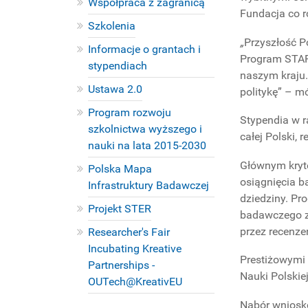
Współpraca z zagranicą
Fundacja co r
Szkolenia
„
Przyszłość Po
Informacje o grantach i
Program START
stypendiach
naszym kraju.
Ustawa 2.0
politykę” – mó
Program rozwoju
Stypendia w 
szkolnictwa wyższego i
całej Polski, 
nauki na lata 2015-2030
Głównym kryt
Polska Mapa
osiągnięcia b
Infrastruktury Badawczej
dziedziny. P
Projekt STER
badawczego za
przez recenze
Researcher's Fair
Incubating Kreative
Prestiżowymi
Partnerships -
Nauki Polskie
OUTech@KreativEU
PROJEKTY
Nabór wnioskó