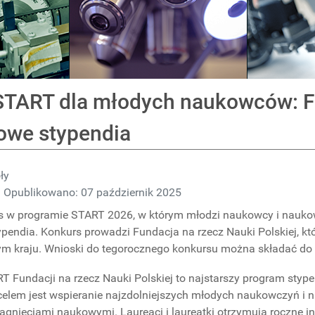
START dla młodych naukowców: F
żowe stypendia
ły
Opublikowano: 07 październik 2025
 w programie START 2026, w którym młodzi naukowcy i naukowc
ypendia. Konkurs prowadzi Fundacja na rzecz Nauki Polskiej, któ
m kraju. Wnioski do tegorocznego konkursu można składać do 5
 Fundacji na rzecz Nauki Polskiej to najstarszy program styp
celem jest wspieranie najzdolniejszych młodych naukowczyń i 
ągnięciami naukowymi. Laureaci i laureatki otrzymują roczne i