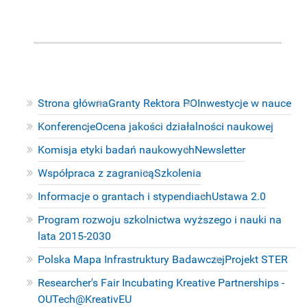
Strona główna
Granty Rektora PO
Inwestycje w nauce
Konferencje
Ocena jakości działalności naukowej
Komisja etyki badań naukowych
Newsletter
Współpraca z zagranicą
Szkolenia
Informacje o grantach i stypendiach
Ustawa 2.0
Program rozwoju szkolnictwa wyższego i nauki na
lata 2015-2030
Polska Mapa Infrastruktury Badawczej
Projekt STER
Researcher's Fair Incubating Kreative Partnerships -
OUTech@KreativEU