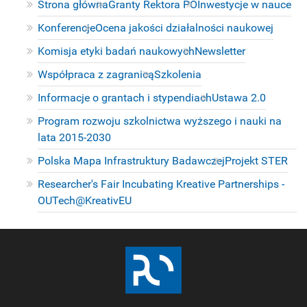
Strona główna
Granty Rektora PO
Inwestycje w nauce
Konferencje
Ocena jakości działalności naukowej
Komisja etyki badań naukowych
Newsletter
Współpraca z zagranicą
Szkolenia
Informacje o grantach i stypendiach
Ustawa 2.0
Program rozwoju szkolnictwa wyższego i nauki na
lata 2015-2030
Polska Mapa Infrastruktury Badawczej
Projekt STER
Researcher's Fair Incubating Kreative Partnerships -
OUTech@KreativEU