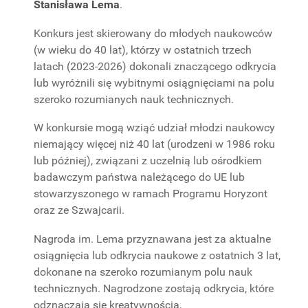
Stanisława Lema
.
PROJEKTY
BADAWCZE
Konkurs jest skierowany do młodych naukowców
(w wieku do 40 lat), którzy w ostatnich trzech
latach (2023-2026) dokonali znaczącego odkrycia
lub wyróżnili się wybitnymi osiągnięciami na polu
szeroko rozumianych nauk technicznych.
W konkursie mogą wziąć udział młodzi naukowcy
niemający więcej niż 40 lat (urodzeni w 1986 roku
lub później), związani z uczelnią lub ośrodkiem
badawczym państwa należącego do UE lub
stowarzyszonego w ramach Programu Horyzont
oraz ze Szwajcarii.
Nagroda im. Lema przyznawana jest za aktualne
osiągnięcia lub odkrycia naukowe z ostatnich 3 lat,
dokonane na szeroko rozumianym polu nauk
technicznych. Nagrodzone zostają odkrycia, które
odznaczają się kreatywnością,