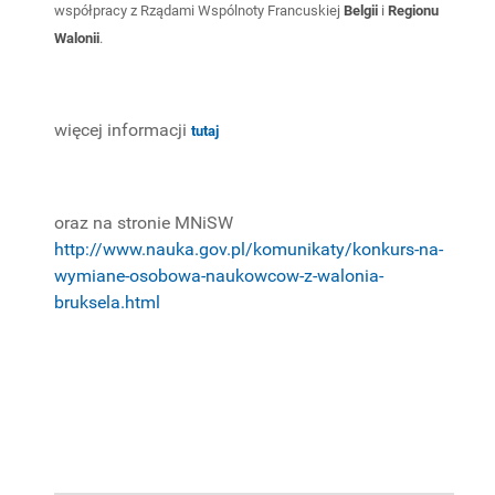
współpracy z Rządami Wspólnoty Francuskiej
Belgii
i
Regionu
PROJEKTY
Walonii
.
BADAWCZE
więcej informacji
tutaj
oraz na stronie MNiSW
http://www.nauka.gov.pl/komunikaty/konkurs-na-
wymiane-osobowa-naukowcow-z-walonia-
bruksela.html