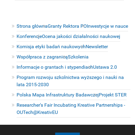
Strona główna
Granty Rektora PO
Inwestycje w nauce
Konferencje
Ocena jakości działalności naukowej
Komisja etyki badań naukowych
Newsletter
Współpraca z zagranicą
Szkolenia
Informacje o grantach i stypendiach
Ustawa 2.0
Program rozwoju szkolnictwa wyższego i nauki na
lata 2015-2030
Polska Mapa Infrastruktury Badawczej
Projekt STER
Researcher's Fair Incubating Kreative Partnerships -
OUTech@KreativEU