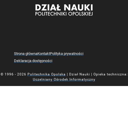
Strona główna
Kontakt
Polityka prywatności
Deklaracja dostępności
© 1996 - 2026
Politechnika Opolska
| Dział Nauki | Opieka techniczna:
Uczelniany Ośrodek Informatyczny
Mapa z oznaczoną lokalizacją Działu Nauki Politechniki Opolsk
Mapa z oznaczoną lokalizacją Działu Nauki Politechniki Opolsk