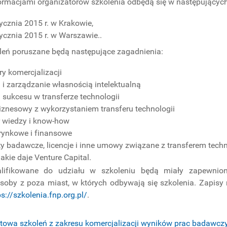
ormacjami organizatorów szkolenia odbędą się w następujących
ycznia 2015 r. w Krakowie,
ycznia 2015 r. w Warszawie..
leń poruszane będą następujące zagadnienia:
y komercjalizacji
i zarządzanie własnością intelektualną
 sukcesu w transferze technologii
iznesowy z wykorzystaniem transferu technologii
r wiedzy i know-how
 rynkowe i finansowe
y badawcze, licencje i inne umowy związane z transferem techn
akie daje Venture Capital.
lifikowane do udziału w szkoleniu będą miały zapewnion
soby z poza miast, w których odbywają się szkolenia. Zapis
ps://szkolenia.fnp.org.pl/
.
etowa szkoleń z zakresu komercjalizacji wyników prac badawcz