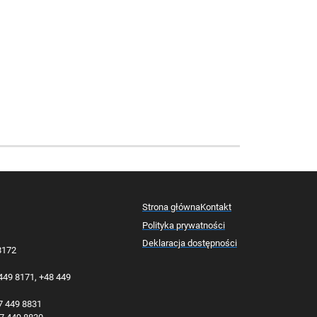
Strona główna
Kontakt
Polityka prywatności
Deklaracja dostępności
 8172
 449 8171, +48 449
77 449 8831