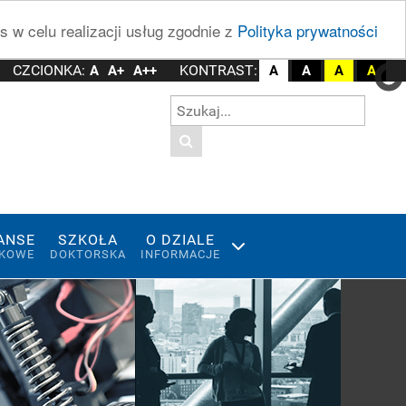
s w celu realizacji usług zgodnie z
Polityka prywatności
CZCIONKA:
KONTRAST:
A
A+
A++
A
A
A
A
Wyszukiwarka w witrynie
Wpisz szukaną frazę
ANSE
SZKOŁA
O DZIALE
KOWE
DOKTORSKA
INFORMACJE