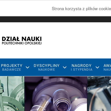
Strona korzysta z plików cookie
PROJEKTY
DYSCYPLINY
NAGRODY
AW
BADAWCZE
NAUKOWE
I STYPENDIA
NAU