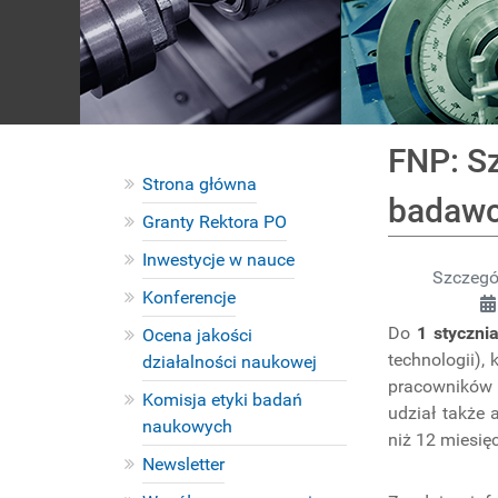
FNP: Sz
Strona główna
badaw
Granty Rektora PO
Inwestycje w nauce
Szczegó
Konferencje
Do
1 styczni
Ocena jakości
technologii),
działalności naukowej
pracowników 
Komisja etyki badań
udział także 
naukowych
niż 12 miesięc
Newsletter