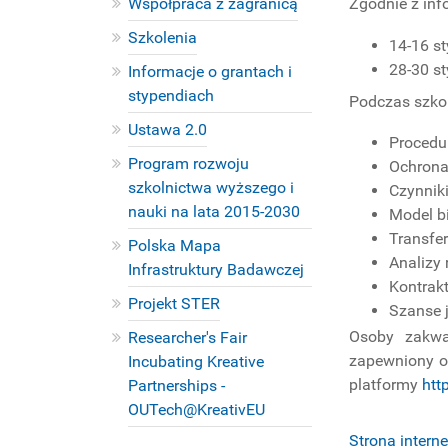
Zgodnie z inf
Współpraca z zagranicą
Szkolenia
14-16 st
28-30 st
Informacje o grantach i
stypendiach
Podczas szko
Ustawa 2.0
Procedur
Program rozwoju
Ochrona 
szkolnictwa wyższego i
Czynniki
nauki na lata 2015-2030
Model b
Transfe
Polska Mapa
Analizy
Infrastruktury Badawczej
Kontrakt
Projekt STER
Szanse j
Osoby zakwa
Researcher's Fair
zapewniony o
Incubating Kreative
platformy
htt
Partnerships -
OUTech@KreativEU
PROJEKTY
Strona intern