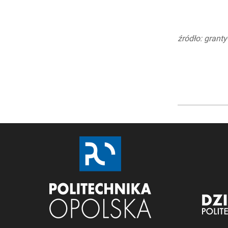
BADAWCZE
źródło: grant