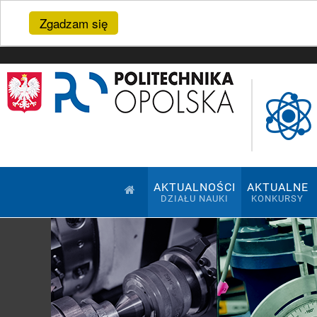
Zgadzam się
AKTUALNOŚCI
AKTUALNE
DZIAŁU NAUKI
KONKURSY
Pokaz slajdów