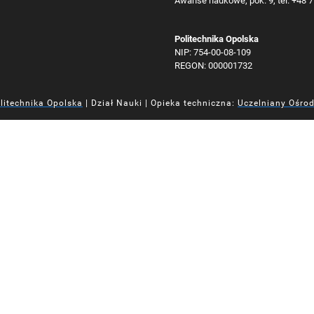
Awanse naukowe, pok. 9, tel. +48 
Politechnika Opolska
NIP: 754-00-08-109
REGON: 000001732
litechnika Opolska
| Dział Nauki | Opieka techniczna:
Uczelniany Ośro
iej
iej