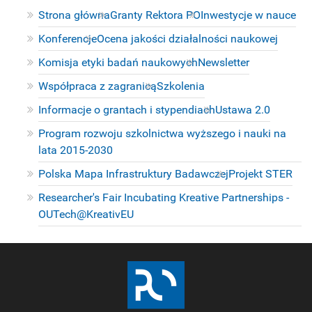
Strona główna
Granty Rektora PO
Inwestycje w nauce
Konferencje
Ocena jakości działalności naukowej
Komisja etyki badań naukowych
Newsletter
Współpraca z zagranicą
Szkolenia
Informacje o grantach i stypendiach
Ustawa 2.0
Program rozwoju szkolnictwa wyższego i nauki na
lata 2015-2030
Polska Mapa Infrastruktury Badawczej
Projekt STER
Researcher's Fair Incubating Kreative Partnerships -
OUTech@KreativEU