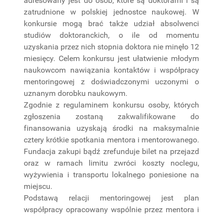
adresowany jest do osób, które są doktorami i są
zatrudnione w polskiej jednostce naukowej. W
PROJEKTY
BADAWCZE
konkursie mogą brać także udział absolwenci
studiów doktoranckich, o ile od momentu
uzyskania przez nich stopnia doktora nie minęło 12
miesięcy. Celem konkursu jest ułatwienie młodym
naukowcom nawiązania kontaktów i współpracy
mentoringowej z doświadczonymi uczonymi o
uznanym dorobku naukowym.
Zgodnie z regulaminem konkursu osoby, których
zgłoszenia zostaną zakwalifikowane do
finansowania uzyskają środki na maksymalnie
cztery krótkie spotkania mentora i mentorowanego.
Fundacja zakupi bądź zrefunduje bilet na przejazd
oraz w ramach limitu zwróci koszty noclegu,
wyżywienia i transportu lokalnego poniesione na
miejscu.
Podstawą relacji mentoringowej jest plan
współpracy opracowany wspólnie przez mentora i