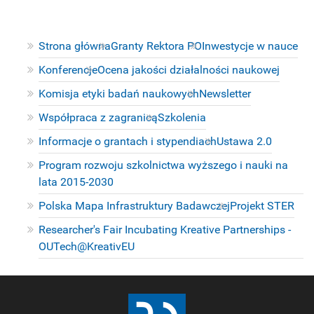
Strona główna
Granty Rektora PO
Inwestycje w nauce
Konferencje
Ocena jakości działalności naukowej
Komisja etyki badań naukowych
Newsletter
Współpraca z zagranicą
Szkolenia
Informacje o grantach i stypendiach
Ustawa 2.0
Program rozwoju szkolnictwa wyższego i nauki na
lata 2015-2030
Polska Mapa Infrastruktury Badawczej
Projekt STER
Researcher's Fair Incubating Kreative Partnerships -
OUTech@KreativEU