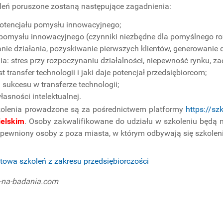
leń poruszone zostaną następujące zagadnienia:
otencjału pomysłu innowacyjnego;
pomysłu innowacyjnego (czynniki niezbędne dla pomyślnego ro
nie działania, pozyskiwanie pierwszych klientów, generowanie 
a: stres przy rozpoczynaniu działalności, niepewność rynku, z
t transfer technologii i jaki daje potencjał przedsiębiorcom;
 sukcesu w transferze technologii;
asności intelektualnej.
kolenia prowadzone są za pośrednictwem platformy
https://sz
ielskim
. Osoby zakwalifikowane do udziału w szkoleniu będą 
pewniony osoby z poza miasta, w którym odbywają się szkolen
etowa szkoleń z zakresu przedsiębiorczości
y-na-badania.com