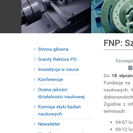
FNP: Sz
Strona główna
Granty Rektora PO
Szczegó
Inwestycje w nauce
Do
18 styczn
Konferencje
Fundację na 
Ocena jakości
naukowych, k
działalności naukowej
doktoranckich
Zgodnie z in
Komisja etyki badań
terminach:
naukowych
04-07 lu
Newsletter
09-12 lu