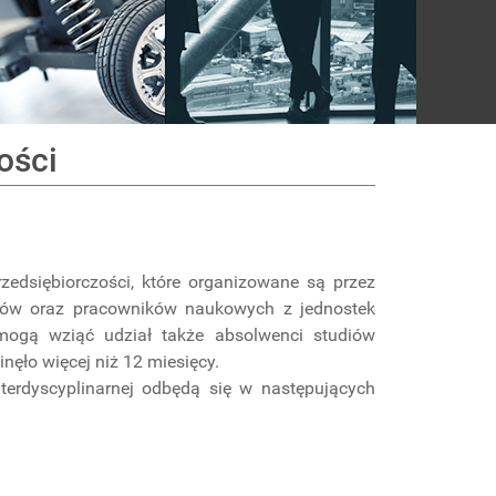
ości
rzedsiębiorczości, które organizowane są przez
antów oraz pracowników naukowych z jednostek
 mogą wziąć udział także absolwenci studiów
nęło więcej niż 12 miesięcy.
terdyscyplinarnej odbędą się w następujących