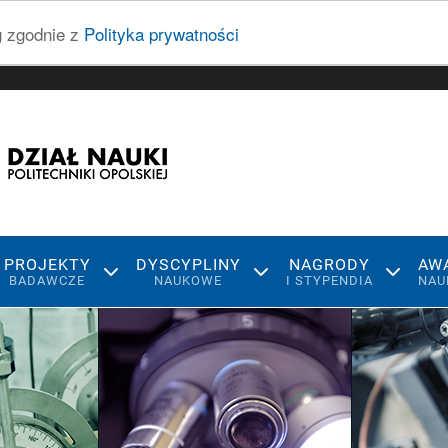
ug zgodnie z
Polityka prywatności
PROJEKTY
DYSCYPLINY
NAGRODY
AW
BADAWCZE
NAUKOWE
I STYPENDIA
NAU