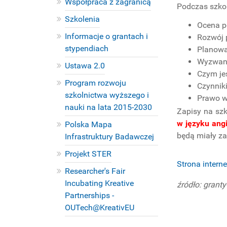
Współpraca z zagranicą
Podczas szko
Szkolenia
Ocena p
Informacje o grantach i
Rozwój 
stypendiach
Planowa
Wyzwani
Ustawa 2.0
Czym jes
Program rozwoju
Czynniki
szkolnictwa wyższego i
Prawo wł
nauki na lata 2015-2030
Zapisy na sz
w języku ang
Polska Mapa
będą miały za
Infrastruktury Badawczej
Projekt STER
Strona intern
Researcher's Fair
Incubating Kreative
źródło: grant
Partnerships -
OUTech@KreativEU
PROJEKTY