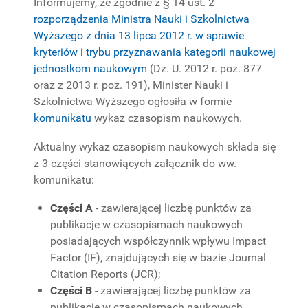
Informujemy, że zgodnie z § 14 ust. 2
PROJEKTY
rozporządzenia Ministra Nauki i Szkolnictwa
BADAWCZE
Wyższego z dnia 13 lipca 2012 r. w sprawie
kryteriów i trybu przyznawania kategorii naukowej
jednostkom naukowym
(Dz. U. 2012 r. poz. 877
oraz z 2013 r. poz. 191), Minister Nauki i
Szkolnictwa Wyższego ogłosiła w formie
komunikatu
wykaz czasopism naukowych.
Aktualny wykaz czasopism naukowych składa się
z 3 części stanowiących załącznik do ww.
komunikatu:
Części A
- zawierającej liczbę punktów za
publikacje w czasopismach naukowych
posiadających współczynnik wpływu Impact
Factor (IF), znajdujących się w bazie Journal
Citation Reports (JCR);
Części B
- zawierającej liczbę punktów za
publikacje w czasopismach naukowych