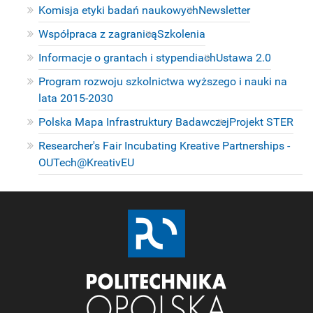
Komisja etyki badań naukowych
Newsletter
Współpraca z zagranicą
Szkolenia
Informacje o grantach i stypendiach
Ustawa 2.0
Program rozwoju szkolnictwa wyższego i nauki na
lata 2015-2030
Polska Mapa Infrastruktury Badawczej
Projekt STER
Researcher's Fair Incubating Kreative Partnerships -
OUTech@KreativEU