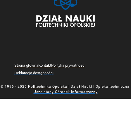
Strona główna
Kontakt
Polityka prywatności
Deklaracja dostępności
© 1996 - 2026
Politechnika Opolska
| Dział Nauki | Opieka techniczna:
Uczelniany Ośrodek Informatyczny
Mapa z oznaczoną lokalizacją Działu Nauki Politechniki Opolsk
Mapa z oznaczoną lokalizacją Działu Nauki Politechniki Opolsk