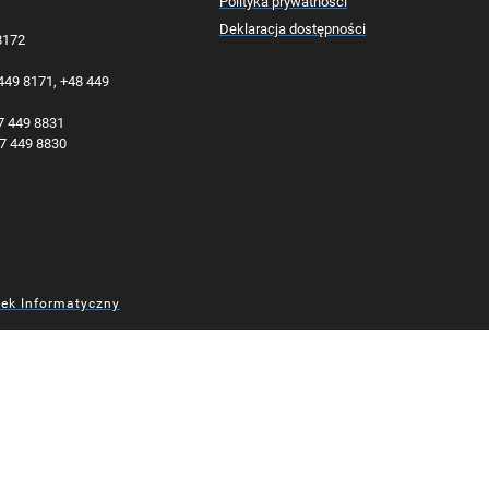
Polityka prywatności
Deklaracja dostępności
 8172
 449 8171, +48 449
77 449 8831
77 449 8830
dek Informatyczny