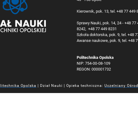
Kierownik, pok. 13, tel. +48 77 449
Sprawy Nauki, pok. 14, 24 - +48 77
8242, +48 77 449 8231
Szkoła doktorska, pok. 9, tel. +48 
Awanse naukowe, pok. 9, tel. +48 
Politechnika Opolska
NIP: 754-00-08-109
REGON: 000001732
litechnika Opolska
| Dział Nauki | Opieka techniczna:
Uczelniany Ośro
iej
iej