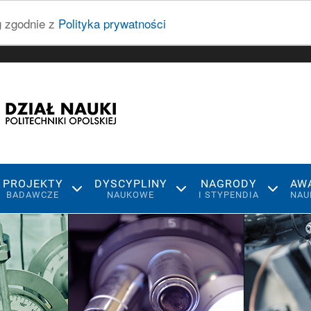
ug zgodnie z
Polityka prywatności
PROJEKTY
DYSCYPLINY
NAGRODY
AW
BADAWCZE
NAUKOWE
I STYPENDIA
NAU