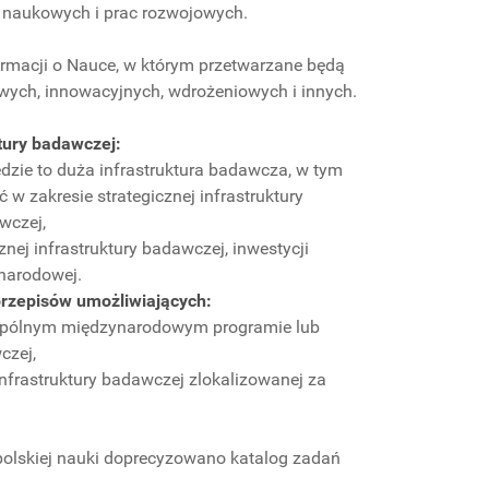
ń naukowych i prac rozwojowych.
ormacji o Nauce, w którym przetwarzane będą
wych, innowacyjnych, wdrożeniowych i innych.
ktury badawczej:
ędzie to duża infrastruktura badawcza, w tym
 w zakresie strategicznej infrastruktury
wczej,
nej infrastruktury badawczej, inwestycji
narodowej.
rzepisów umożliwiających:
 wspólnym międzynarodowym programie lub
czej,
nfrastruktury badawczej zlokalizowanej za
 polskiej nauki doprecyzowano katalog zadań