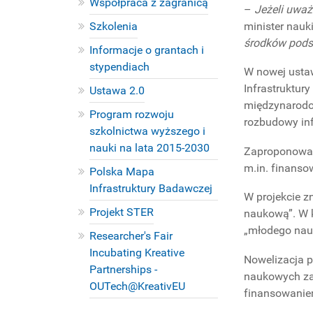
Współpraca z zagranicą
–
Jeżeli uważ
minister nauk
Szkolenia
środków pods
Informacje o grantach i
stypendiach
W nowej ustaw
Infrastruktur
Ustawa 2.0
międzynarodow
Program rozwoju
rozbudowy inf
szkolnictwa wyższego i
nauki na lata 2015-2030
Zaproponowan
m.in. finanso
Polska Mapa
Infrastruktury Badawczej
W projekcie z
Projekt STER
naukową”. W k
„młodego nauk
Researcher's Fair
Incubating Kreative
Nowelizacja p
Partnerships -
naukowych za 
OUTech@KreativEU
finansowaniem