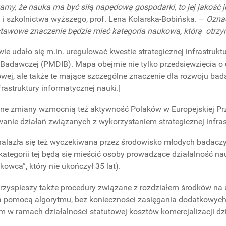
amy, że nauka ma być siłą napędową gospodarki, to jej jakość 
i i szkolnictwa wyższego, prof. Lena Kolarska-Bobińska. –
Oznac
tawowe znaczenie będzie mieć kategoria naukowa, którą otrzy
ie udało się m.in. uregulować kwestie strategicznej infrastruk
y Badawczej (PMDIB). Mapa obejmie nie tylko przedsięwzięcia o 
ej, ale także te mające szczególne znaczenie dla rozwoju ba
rastruktury informatycznej nauki.|
e zmiany wzmocnią też aktywność Polaków w Europejskiej Prz
wanie działań związanych z wykorzystaniem strategicznej infras
nalazła się też wyczekiwana przez środowisko młodych badaczy 
ategorii tej będą się mieścić osoby prowadzące działalność n
owca”, który nie ukończył 35 lat).
rzyspieszy także procedury związane z rozdziałem środków na
pomocą algorytmu, bez konieczności zasięgania dodatkowych o
 w ramach działalności statutowej kosztów komercjalizacji dz