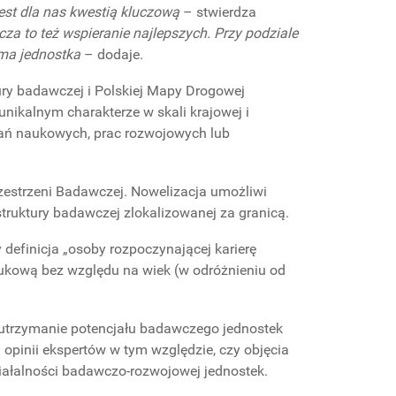
jest dla nas kwestią kluczową
– stwierdza
za to też wspieranie najlepszych. Przy podziale
ma jednostka
– dodaje.
tury badawczej i Polskiej Mapy Drogowej
unikalnym charakterze w skali krajowej i
dań naukowych, prac rozwojowych lub
estrzeni Badawczej. Nowelizacja umożliwi
truktury badawczej zlokalizowanej za granicą.
definicja „osoby rozpoczynającej karierę
aukową bez względu na wiek (w odróżnieniu od
 utrzymanie potencjału badawczego jednostek
pinii ekspertów w tym względzie, czy objęcia
iałalności badawczo-rozwojowej jednostek.