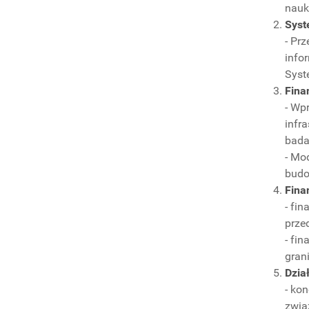
nauk
Syst
- Pr
info
Syst
Fina
- Wp
infr
bada
- Mo
budo
Fina
- fi
prze
- fi
gran
Dzia
- ko
zwią