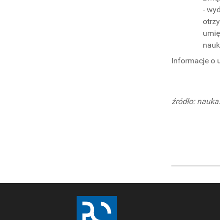
- wy
otrz
umię
nauk
Informacje o 
źródło: nauka