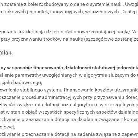
 zostanie z kolei rozbudowany o dane o systemie nauki. Uwzg
 naukowych jednostek, innowacyjnych, wdrożeniowych. Dostęp d
ostanie też definicja działalności upowszechniającej naukę. W
 przy przyznawaniu środków na naukę (szczegółowe zostaną za
mian:
ny w sposobie finansowania działalności statutowej jednoste
reślenie parametrów uwzględnianych w algorytmie służącym do 
ncjału badawczego,
pewnienie stabilnego systemu finansowania kosztów utrzymania
roszczenie procedur administracyjnych przy przyznawaniu dota
żliwość zwiększania dotacji poza algorytmem w szczególnych 
jest w stanie objąć wszystkich specyficznych aspektów działaln
ożliwienie przeznaczania dotacji na działania związane z kome
ojowej,
ożliwienie przeznaczania dotacji na zadania związane z zape