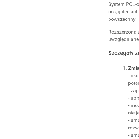
System POL-on
osiągnięciach
powszechny.
Rozszerzona z
uwzględniane
Szczegóły z
Zmia
- ok
pote
- za
- up
- mo
nie 
- um
rozw
- um