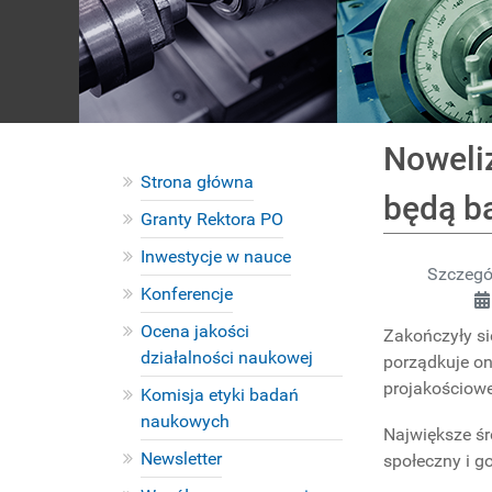
Noweliz
Strona główna
będą ba
Granty Rektora PO
Inwestycje w nauce
Szczegó
Konferencje
Ocena jakości
Zakończyły si
działalności naukowej
porządkuje on
projakościowe
Komisja etyki badań
naukowych
Największe śr
Newsletter
społeczny i g