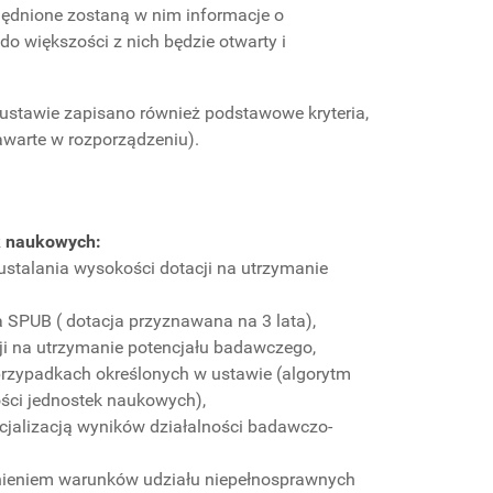
lędnione zostaną w nim informacje o
o większości z nich będzie otwarty i
 ustawie zapisano również podstawowe kryteria,
warte w rozporządzeniu).
k naukowych:
ustalania wysokości dotacji na utrzymanie
 SPUB ( dotacja przyznawana na 3 lata),
cji na utrzymanie potencjału badawczego,
przypadkach określonych w ustawie (algorytm
ości jednostek naukowych),
rcjalizacją wyników działalności badawczo-
wnieniem warunków udziału niepełnosprawnych