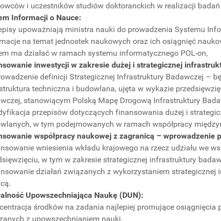
owców i uczestników studiów doktoranckich w realizacji bada
em Informacji o Nauce:
zepisy upoważniają ministra nauki do prowadzenia Systemu Inf
rmacje na temat jednostek naukowych oraz ich osiągnięć nauko
em ma działać w ramach systemu informatycznego POL-on,
nsowanie inwestycji w zakresie dużej i strategicznej infrastru
rowadzenie definicji Strategicznej Infrastruktury Badawczej – b
astruktura techniczna i budowlana, ujęta w wykazie przedsięwzięć
wczej, stanowiącym Polską Mapę Drogową Infrastruktury Bada
dyfikacja przepisów dotyczących finansowania dużej i strategicz
wlanych, w tym podejmowanych w ramach współpracy między
nsowanie współpracy naukowej z zagranicą – wprowadzenie p
nansowanie wniesienia wkładu krajowego na rzecz udziału we
dsięwzięciu, w tym w zakresie strategicznej infrastruktury badaw
nansowanie działań związanych z wykorzystaniem strategicznej i
icą.
łalność Upowszechniająca Naukę (DUN):
ncentracja środków na zadania najlepiej promujące osiągnięcia
zanych z upowszechnianiem nauki,