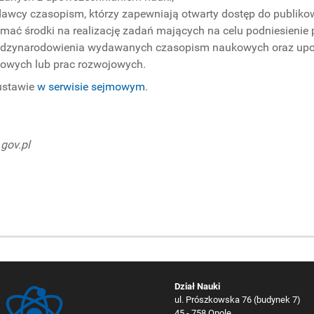
dawcy czasopism, którzy zapewniają otwarty dostęp do publiko
ymać środki na realizację zadań mających na celu podniesieni
dzynarodowienia wydawanych czasopism naukowych oraz upow
owych lub prac rozwojowych.
ustawie
w serwisie sejmowym
.
.gov.pl
Dział Nauki
ul. Prószkowska 76 (budynek 7)
45 - 758 Opole