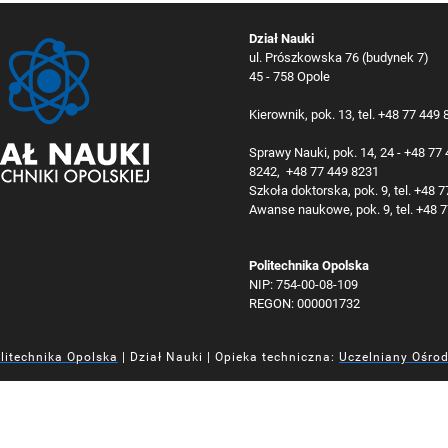
Dział Nauki
ul. Prószkowska 76 (budynek 7)
45 - 758 Opole
Kierownik, pok. 13, tel. +48 77 449
Sprawy Nauki, pok. 14, 24 - +48 77
8242, +48 77 449 8231
Szkoła doktorska, pok. 9, tel. +48 
Awanse naukowe, pok. 9, tel. +48 
Politechnika Opolska
NIP: 754-00-08-109
REGON: 000001732
litechnika Opolska
| Dział Nauki | Opieka techniczna:
Uczelniany Ośro
iej
iej