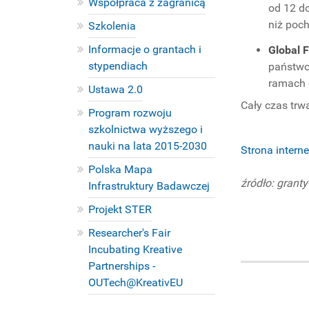
Współpraca z zagranicą
od 12 d
niż poc
Szkolenia
Informacje o grantach i
Global 
stypendiach
państwo
ramach 
Ustawa 2.0
Cały czas tr
Program rozwoju
szkolnictwa wyższego i
nauki na lata 2015-2030
Strona intern
Polska Mapa
źródło: grant
Infrastruktury Badawczej
Projekt STER
Researcher's Fair
Incubating Kreative
Partnerships -
OUTech@KreativEU
PROJEKTY