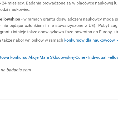
o 24 miesięcy. Badania prowadzone są w placówce naukowej lub 
hodzi naukowiec.
Fellowships
- w ramach grantu doświadczeni naukowcy mogą pro
 nie będące członkiem i nie stowarzyszone z UE). Pobyt za
grantu istnieje także obowiązkowa faza powrotna do Europy, kt
wa także nabór wniosków w ramach
konkursów dla naukowców, k
etowa konkursu Akcje Marii Skłodowskiej-Curie - Individual Fell
y-na-badania.com