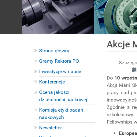
Akcje M
Strona główna
Granty Rektora PO
Szczegó
Inwestycje w nauce
Do
10 wrześn
Konferencje
Akcji Marii 
Ocena jakości
pracy nad pr
działalności naukowej
innowacyjnoś
Zgodnie z re
Komisja etyki badań
szkoleniowy.
naukowych
Fellowships w
Newsletter
Europea