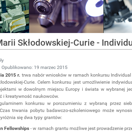
arii Skłodowskiej-Curie - Individ
ły
Opublikowano: 19 marzec 2015
ia 2015 r.
trwa nabór wniosków w ramach konkursu Individual 
Skłodowskiej-Curie. Celem konkursu jest umożliwienie indyw
ojektami w dowolnym miejscu Europy i świata w wybranej jed
ć i kreatywność naukowców.
gulaminem konkursu w porozumieniu z wybraną przez siebie
 Czas trwania pobytu badawczo-szkoleniowego może wynosi
yróżnia się dwa typy grantów:
n Fellowships
- w ramach grantu możliwe jest prowadzenie pr