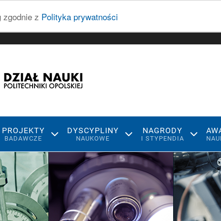
ug zgodnie z
Polityka prywatności
PROJEKTY
DYSCYPLINY
NAGRODY
AW
BADAWCZE
NAUKOWE
I STYPENDIA
NAU