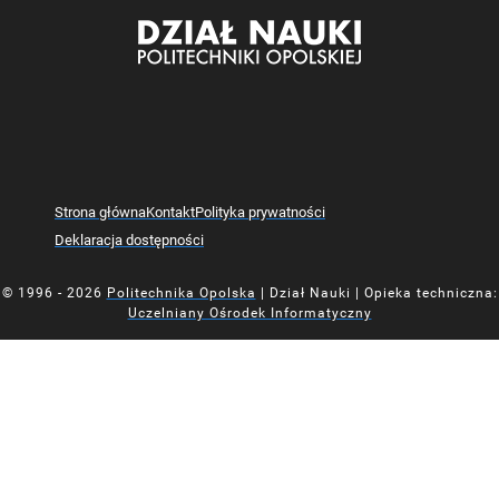
Strona główna
Kontakt
Polityka prywatności
Deklaracja dostępności
© 1996 - 2026
Politechnika Opolska
| Dział Nauki | Opieka techniczna:
Uczelniany Ośrodek Informatyczny
Mapa z oznaczoną lokalizacją Działu Nauki Politechniki Opolsk
Mapa z oznaczoną lokalizacją Działu Nauki Politechniki Opolsk