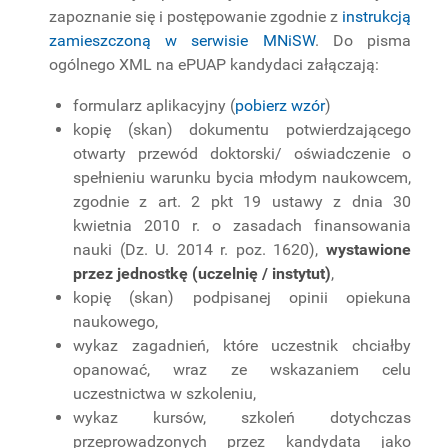
zapoznanie się i postępowanie zgodnie z
instrukcją
zamieszczoną w serwisie MNiSW
. Do pisma
ogólnego XML na ePUAP kandydaci załączają:
formularz aplikacyjny (
pobierz wzór
)
kopię (skan) dokumentu potwierdzającego
otwarty przewód doktorski/ oświadczenie o
spełnieniu warunku bycia młodym naukowcem,
zgodnie z art. 2 pkt 19 ustawy z dnia 30
kwietnia 2010 r. o zasadach finansowania
nauki (Dz. U. 2014 r. poz. 1620),
wystawione
przez jednostkę (uczelnię / instytut)
,
kopię (skan) podpisanej opinii opiekuna
naukowego,
wykaz zagadnień, które uczestnik chciałby
opanować, wraz ze wskazaniem celu
uczestnictwa w szkoleniu,
wykaz kursów, szkoleń dotychczas
przeprowadzonych przez kandydata jako