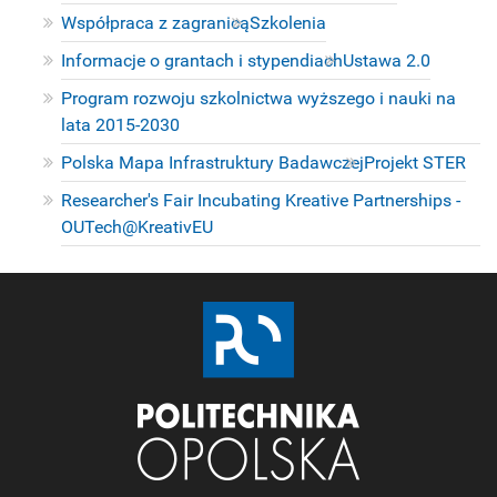
Współpraca z zagranicą
Szkolenia
Informacje o grantach i stypendiach
Ustawa 2.0
Program rozwoju szkolnictwa wyższego i nauki na
lata 2015-2030
Polska Mapa Infrastruktury Badawczej
Projekt STER
Researcher's Fair Incubating Kreative Partnerships -
OUTech@KreativEU