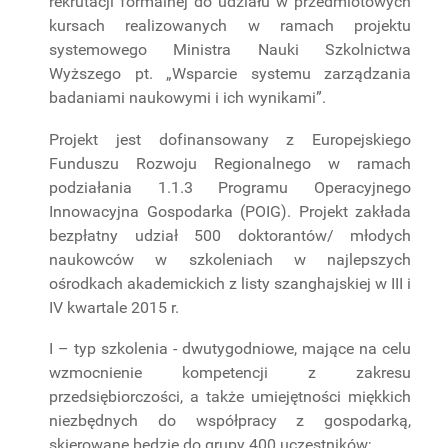
rekrutacji formalnej do udziału w przedmiotowych
kursach realizowanych w ramach projektu
systemowego Ministra Nauki Szkolnictwa
Wyższego pt. „Wsparcie systemu zarządzania
badaniami naukowymi i ich wynikami”.
Projekt jest dofinansowany z Europejskiego
Funduszu Rozwoju Regionalnego w ramach
podziałania 1.1.3 Programu Operacyjnego
Innowacyjna Gospodarka (POIG). Projekt zakłada
bezpłatny udział 500 doktorantów/ młodych
naukowców w szkoleniach w najlepszych
ośrodkach akademickich z listy szanghajskiej w III i
IV kwartale 2015 r.
I – typ szkolenia - dwutygodniowe, mające na celu
wzmocnienie kompetencji z zakresu
przedsiębiorczości, a także umiejętności miękkich
niezbędnych do współpracy z gospodarką,
skierowane będzie do grupy 400 uczestników;