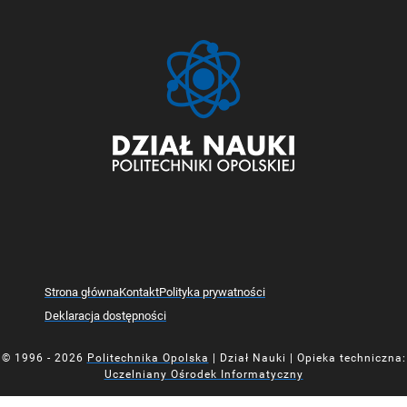
Strona główna
Kontakt
Polityka prywatności
Deklaracja dostępności
© 1996 - 2026
Politechnika Opolska
| Dział Nauki | Opieka techniczna:
Uczelniany Ośrodek Informatyczny
Mapa z oznaczoną lokalizacją Działu Nauki Politechniki Opolsk
Mapa z oznaczoną lokalizacją Działu Nauki Politechniki Opolsk