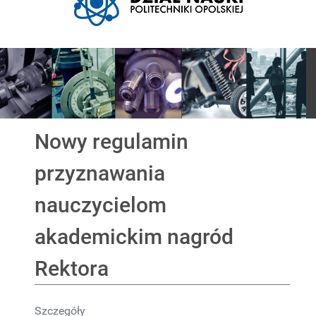
Pokaz slajdów
Nowy regulamin
przyznawania
nauczycielom
akademickim nagród
Rektora
Szczegóły