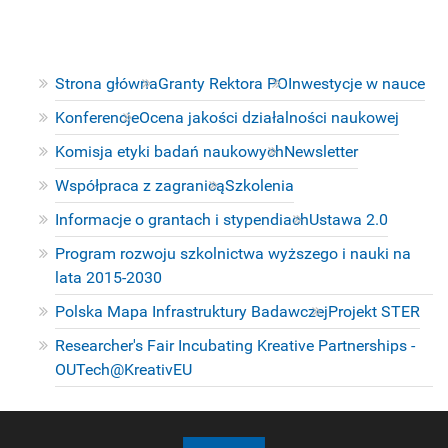
Strona główna
Granty Rektora PO
Inwestycje w nauce
Konferencje
Ocena jakości działalności naukowej
Komisja etyki badań naukowych
Newsletter
Współpraca z zagranicą
Szkolenia
Informacje o grantach i stypendiach
Ustawa 2.0
Program rozwoju szkolnictwa wyższego i nauki na
lata 2015-2030
Polska Mapa Infrastruktury Badawczej
Projekt STER
Researcher's Fair Incubating Kreative Partnerships -
OUTech@KreativEU