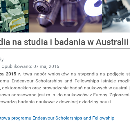
ia na studia i badania w Australii
ły
Opublikowano: 07 maj 2015
ca 2015 r.
trwa nabór wniosków na stypendia na podjęcie s
amu Endeavour Scholarships and Fellowships istnieje możl
, doktoranckich oraz prowadzenie badań naukowych w australi
sowa adresowana jest m.in. do naukowców z Europy. Zgłoszenia
prowadzą badania naukowe z dowolnej dziedziny nauki.
etowa programu Endeavour Scholarships and Fellowship