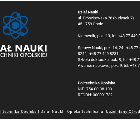
Dział Nauki
ul. Prószkowska 76 (budynek 7)
45 - 758 Opole
Kierownik, pok. 13, tel. +48 77 449
Sprawy Nauki, pok. 14, 24 - +48 77
8242, +48 77 449 8231
Szkoła doktorska, pok. 9, tel. +48 
Awanse naukowe, pok. 9, tel. +48 
Politechnika Opolska
NIP: 754-00-08-109
REGON: 000001732
litechnika Opolska
| Dział Nauki | Opieka techniczna:
Uczelniany Ośro
iej
iej