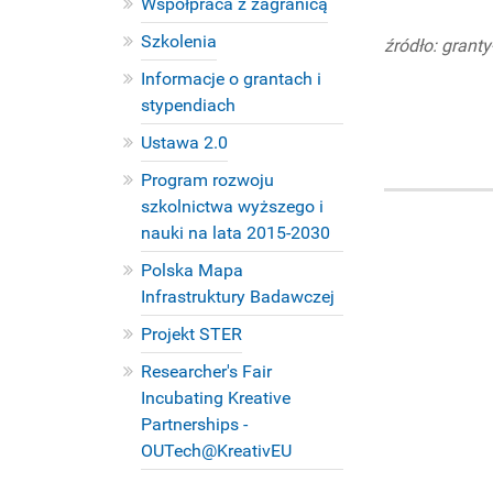
Współpraca z zagranicą
Szkolenia
źródło: grant
Informacje o grantach i
stypendiach
Ustawa 2.0
Program rozwoju
szkolnictwa wyższego i
nauki na lata 2015-2030
Polska Mapa
Infrastruktury Badawczej
Projekt STER
Researcher's Fair
Incubating Kreative
Partnerships -
OUTech@KreativEU
PROJEKTY