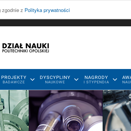
ug zgodnie z
Polityka prywatności
PROJEKTY
DYSCYPLINY
NAGRODY
AW
BADAWCZE
NAUKOWE
I STYPENDIA
NAU