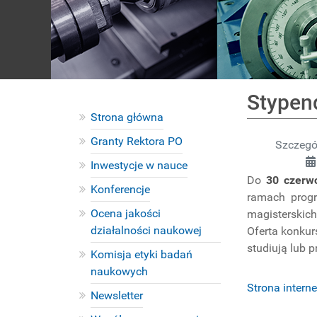
Stypend
Strona główna
Granty Rektora PO
Szczegó
Inwestycje w nauce
Do
30 czerw
Konferencje
ramach progr
Ocena jakości
magisterskich
działalności naukowej
Oferta konkur
studiują lub 
Komisja etyki badań
naukowych
Strona intern
Newsletter