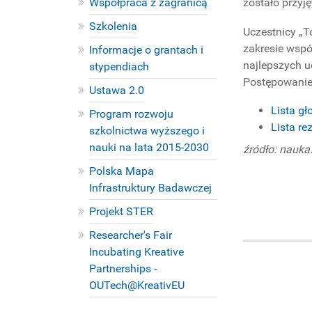
zostało przyj
Współpraca z zagranicą
Szkolenia
Uczestnicy „T
zakresie wspó
Informacje o grantach i
najlepszych uc
stypendiach
Postępowanie 
Ustawa 2.0
Lista g
Program rozwoju
Lista r
szkolnictwa wyższego i
nauki na lata 2015-2030
źródło: nauka
Polska Mapa
Infrastruktury Badawczej
Projekt STER
Researcher's Fair
Incubating Kreative
Partnerships -
OUTech@KreativEU
PROJEKTY