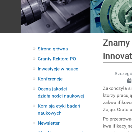
Znamy 
Strona główna
Innovat
Granty Rektora PO
Inwestycje w nauce
Szczegó
Konferencje
Zakończyła si
Ocena jakości
którzy pracuj
działalności naukowej
zakwalifikowa
Komisja etyki badań
Zając. Gratul
naukowych
Po przeprowa
Newsletter
kwalifikacyjn