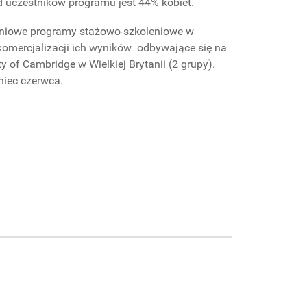
ód uczestników programu jest 44% kobiet.
odniowe programy stażowo-szkoleniowe w
omercjalizacji ich wyników odbywające się na
y of Cambridge w Wielkiej Brytanii (2 grupy).
niec czerwca.