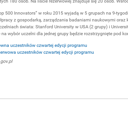
ętych 180 osób. Na liście rezerwowej znajduje się 20 osób. Wśr
op 500 Innovators” w roku 2015 wyjadą w 5 grupach na 9-tyg
łpracy z gospodarką, zarządzania badaniami naukowymi oraz k
zelniach świata: Stanford University w USA (2 grupy) i Universit
na wybór uczelni dla jednej grupy będzie rozstrzygnięte pod ko
łowna uczestników czwartej edycji programu
ezerwowa uczestników czwartej edycji programu
.gov.pl