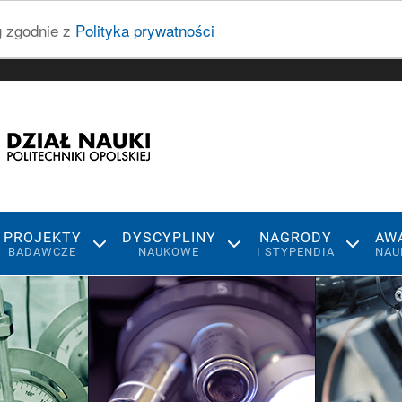
ug zgodnie z
Polityka prywatności
PROJEKTY
DYSCYPLINY
NAGRODY
AW
BADAWCZE
NAUKOWE
I STYPENDIA
NAU