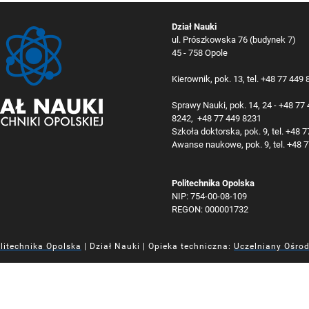
Dział Nauki
ul. Prószkowska 76 (budynek 7)
45 - 758 Opole
Kierownik, pok. 13, tel. +48 77 449
Sprawy Nauki, pok. 14, 24 - +48 77
8242, +48 77 449 8231
Szkoła doktorska, pok. 9, tel. +48 
Awanse naukowe, pok. 9, tel. +48 
Politechnika Opolska
NIP: 754-00-08-109
REGON: 000001732
litechnika Opolska
| Dział Nauki | Opieka techniczna:
Uczelniany Ośro
iej
iej