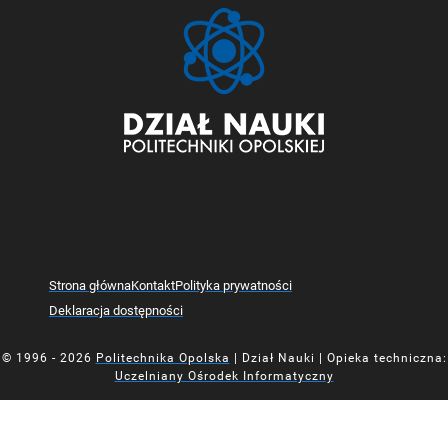
Strona główna
Kontakt
Polityka prywatności
Deklaracja dostępności
© 1996 - 2026
Politechnika Opolska
| Dział Nauki | Opieka techniczna:
Uczelniany Ośrodek Informatyczny
Mapa z oznaczoną lokalizacją Działu Nauki Politechniki Opolsk
Mapa z oznaczoną lokalizacją Działu Nauki Politechniki Opolsk