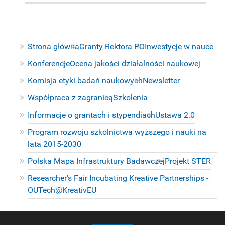
Strona główna
Granty Rektora PO
Inwestycje w nauce
Konferencje
Ocena jakości działalności naukowej
Komisja etyki badań naukowych
Newsletter
Współpraca z zagranicą
Szkolenia
Informacje o grantach i stypendiach
Ustawa 2.0
Program rozwoju szkolnictwa wyższego i nauki na
lata 2015-2030
Polska Mapa Infrastruktury Badawczej
Projekt STER
Researcher's Fair Incubating Kreative Partnerships -
OUTech@KreativEU