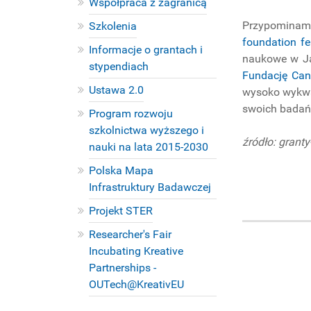
Współpraca z zagranicą
Przypominam
Szkolenia
foundation f
Informacje o grantach i
naukowe w J
stypendiach
Fundację Ca
Ustawa 2.0
wysoko wykwal
swoich badań
Program rozwoju
szkolnictwa wyższego i
źródło: grant
nauki na lata 2015-2030
Polska Mapa
Infrastruktury Badawczej
Projekt STER
Researcher's Fair
Incubating Kreative
Partnerships -
OUTech@KreativEU
PROJEKTY