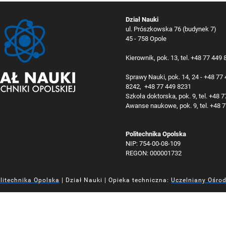
Dział Nauki
ul. Prószkowska 76 (budynek 7)
45 - 758 Opole
Kierownik, pok. 13, tel. +48 77 449
Sprawy Nauki, pok. 14, 24 - +48 77
8242, +48 77 449 8231
Szkoła doktorska, pok. 9, tel. +48 
Awanse naukowe, pok. 9, tel. +48 
Politechnika Opolska
NIP: 754-00-08-109
REGON: 000001732
litechnika Opolska
| Dział Nauki | Opieka techniczna:
Uczelniany Ośro
iej
iej