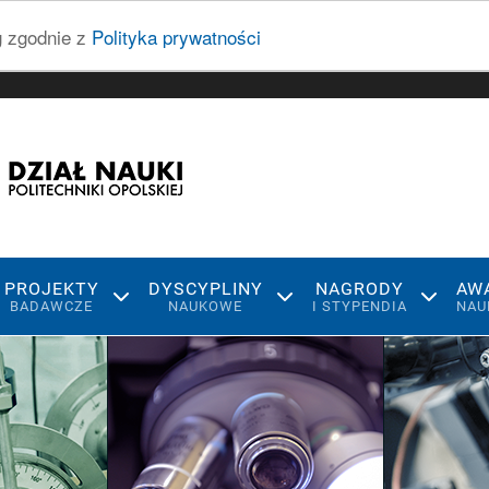
ug zgodnie z
Polityka prywatności
PROJEKTY
DYSCYPLINY
NAGRODY
AW
BADAWCZE
NAUKOWE
I STYPENDIA
NAU