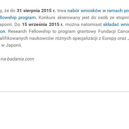
y, że do
31 sierpnia 2015 r.
trwa
nabór wniosków w ramach pro
ellowship program
. Konkurs skierowany jest do osób ze stopn
aponii. Do
15 września 2015 r.
można natomiast
składać wni
non
. Research Fellowship to program grantowy Fundacji Can
ifikowanych naukowców różnych specjalizacji z Europy oraz J
 w Japonii.
y-na-badania.com