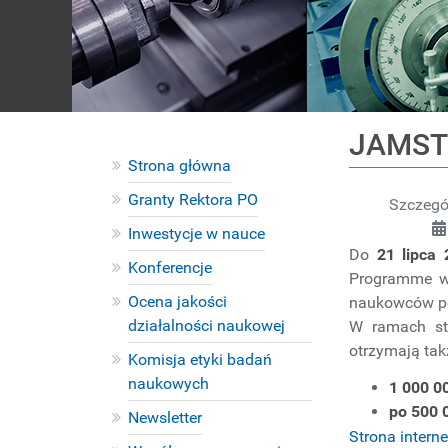
JAMSTE
Strona główna
Granty Rektora PO
Szczegó
Inwestycje w nauce
Do
21 lipca
Konferencje
Programme w 
Ocena jakości
naukowców po 
działalności naukowej
W ramach sty
otrzymają tak
Komisja etyki badań
naukowych
1 000 0
po 500 
Newsletter
Strona inter