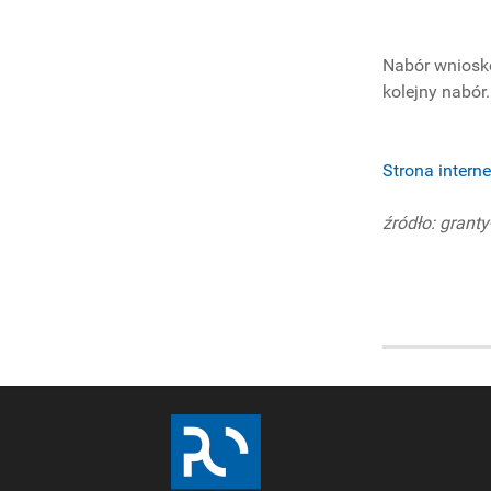
BADAWCZE
Nabór wnioskó
kolejny nabór.
Strona inter
źródło: grant