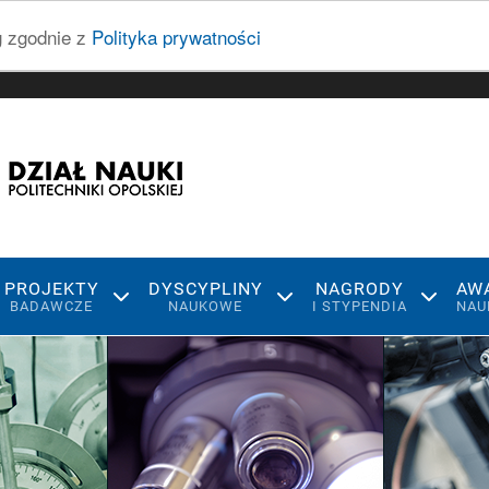
ug zgodnie z
Polityka prywatności
PROJEKTY
DYSCYPLINY
NAGRODY
AW
BADAWCZE
NAUKOWE
I STYPENDIA
NAU