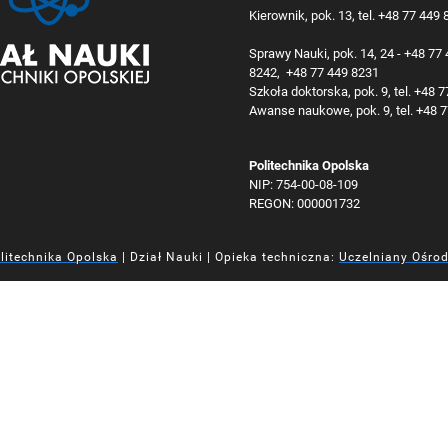
Kierownik, pok. 13, tel. +48 77 449
Sprawy Nauki, pok. 14, 24 - +48 77
8242, +48 77 449 8231
Szkoła doktorska, pok. 9, tel. +48 
Awanse naukowe, pok. 9, tel. +48 
Politechnika Opolska
NIP: 754-00-08-109
REGON: 000001732
litechnika Opolska
| Dział Nauki | Opieka techniczna:
Uczelniany Ośro
iej
iej