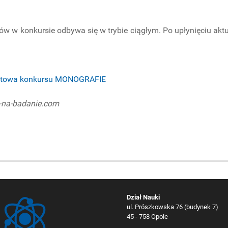
w w konkursie odbywa się w trybie ciągłym. Po upłynięciu akt
netowa konkursu MONOGRAFIE
y-na-badanie.com
Dział Nauki
ul. Prószkowska 76 (budynek 7)
45 - 758 Opole