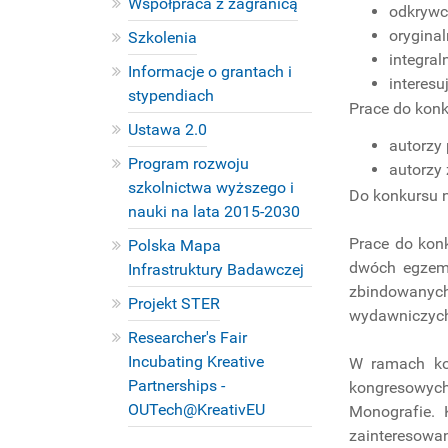
Współpraca z zagranicą
odkrywc
oryginal
Szkolenia
integral
Informacje o grantach i
interesu
stypendiach
Prace do kon
Ustawa 2.0
autorzy 
Program rozwoju
autorzy 
szkolnictwa wyższego i
Do konkursu n
nauki na lata 2015-2030
Prace do kon
Polska Mapa
dwóch egzemp
Infrastruktury Badawczej
zbindowanych
Projekt STER
wydawniczych.
Researcher's Fair
Incubating Kreative
W ramach kon
Partnerships -
kongresowych
OUTech@KreativEU
Monografie. 
PROJEKTY
zainteresowa