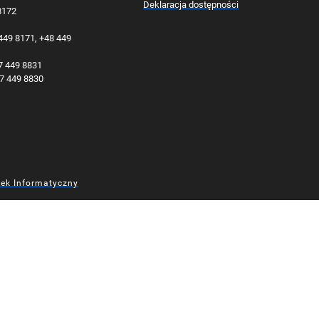
Deklaracja dostępności
 8172
 449 8171, +48 449
77 449 8831
77 449 8830
dek Informatyczny