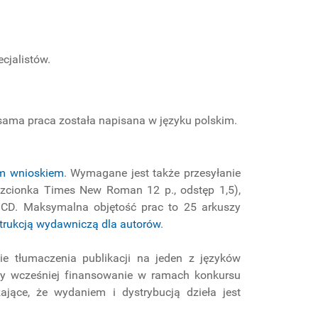
ecjalistów.
a sama praca została napisana w języku polskim.
m wnioskiem
. Wymagane jest także przesyłanie
zcionka Times New Roman 12 p., odstęp 1,5),
e CD. Maksymalna objętość prac to 25 arkuszy
strukcją wydawniczą dla autorów
.
 tłumaczenia publikacji na jeden z języków
ły wcześniej finansowanie w ramach konkursu
ające, że wydaniem i dystrybucją dzieła jest