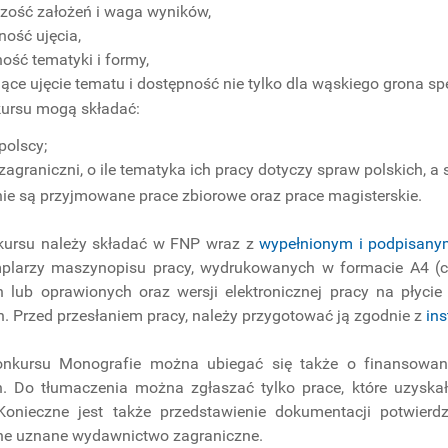
zość założeń i waga wyników,
ność ujęcia,
ność tematyki i formy,
jące ujęcie tematu i dostępność nie tylko dla wąskiego grona sp
kursu mogą składać:
polscy;
zagraniczni, o ile tematyka ich pracy dotyczy spraw polskich, 
ie są przyjmowane prace zbiorowe oraz prace magisterskie.
kursu należy składać w FNP wraz z
wypełnionym i podpisany
larzy maszynopisu pracy, wydrukowanych w formacie A4 (c
 lub oprawionych oraz wersji elektronicznej pracy na płyci
 Przed przesłaniem pracy, należy przygotować ją zgodnie z
in
kursu Monografie można ubiegać się także o finansowanie
. Do tłumaczenia można zgłaszać tylko prace, które uzyska
Konieczne jest także przedstawienie dokumentacji potwierdz
ne uznane wydawnictwo zagraniczne.