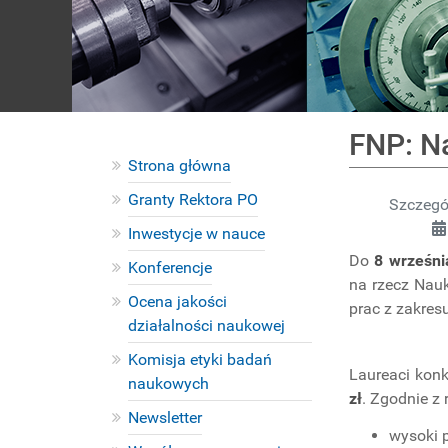
FNP: N
Strona główna
Granty Rektora PO
Szczegó
Inwestycje w nauce
Do
8 wrześni
Konferencje
na rzecz Nauk
Ocena jakości
prac z zakres
działalności naukowej
Komisja etyki badań
Laureaci konk
naukowych
zł
. Zgodnie z
Newsletter
wysoki 