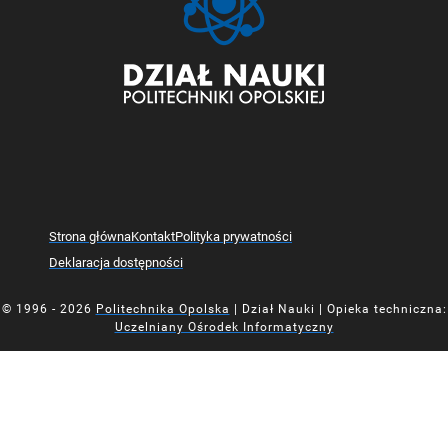
Strona główna
Kontakt
Polityka prywatności
Deklaracja dostępności
© 1996 - 2026
Politechnika Opolska
| Dział Nauki | Opieka techniczna:
Uczelniany Ośrodek Informatyczny
Mapa z oznaczoną lokalizacją Działu Nauki Politechniki Opolsk
Mapa z oznaczoną lokalizacją Działu Nauki Politechniki Opolsk