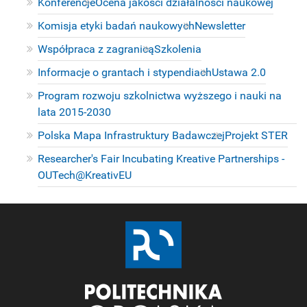
Konferencje
Ocena jakości działalności naukowej
Komisja etyki badań naukowych
Newsletter
Współpraca z zagranicą
Szkolenia
Informacje o grantach i stypendiach
Ustawa 2.0
Program rozwoju szkolnictwa wyższego i nauki na
lata 2015-2030
Polska Mapa Infrastruktury Badawczej
Projekt STER
Researcher's Fair Incubating Kreative Partnerships -
OUTech@KreativEU