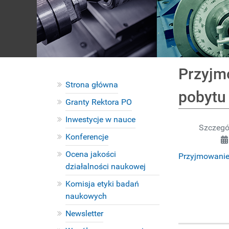
Przyjm
Strona główna
pobytu
Granty Rektora PO
Inwestycje w nauce
Szczegó
Konferencje
Ocena jakości
Przyjmowanie 
działalności naukowej
Komisja etyki badań
naukowych
Newsletter