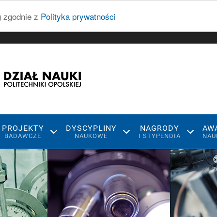
ug zgodnie z
Polityka prywatności
PROJEKTY
DYSCYPLINY
NAGRODY
AW
BADAWCZE
NAUKOWE
I STYPENDIA
NAU