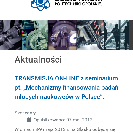
Pokaz slajdów
Aktualności
TRANSMISJA ON-LINE z seminarium
pt. „Mechanizmy finansowania badań
młodych naukowców w Polsce”.
DYSCYPLINY
Szczegóły
NAUKOWE
Opublikowano: 07 maj 2013
W dniach 8-9 maja 2013 r. na Śląsku odbędą się