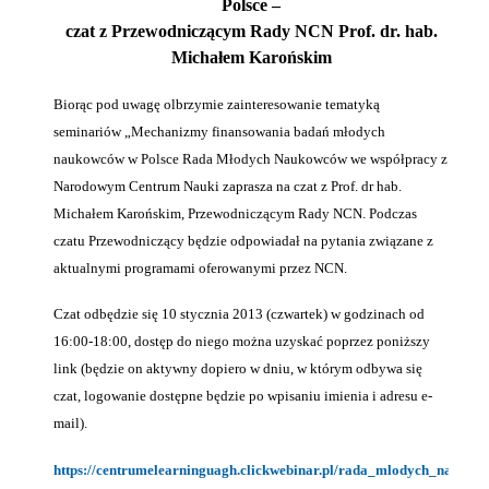
Polsce –
czat z Przewodniczącym Rady NCN Prof. dr. hab.
Michałem Karońskim
Biorąc pod uwagę olbrzymie zainteresowanie tematyką
seminariów „Mechanizmy finansowania badań młodych
naukowców w Polsce Rada Młodych Naukowców we współpracy z
Narodowym Centrum Nauki zaprasza na czat z Prof. dr hab.
Michałem Karońskim, Przewodniczącym Rady NCN. Podczas
czatu Przewodniczący będzie odpowiadał na pytania związane z
aktualnymi programami oferowanymi przez NCN.
Czat odbędzie się 10 stycznia 2013 (czwartek) w godzinach od
16:00-18:00, dostęp do niego można uzyskać poprzez poniższy
link (będzie on aktywny dopiero w dniu, w którym odbywa się
czat, logowanie dostępne będzie po wpisaniu imienia i adresu e-
mail).
https://centrumelearninguagh.clickwebinar.pl/rada_mlodych_naukow