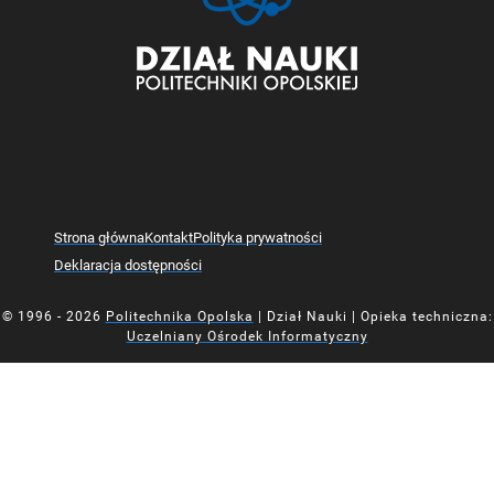
Strona główna
Kontakt
Polityka prywatności
Deklaracja dostępności
© 1996 - 2026
Politechnika Opolska
| Dział Nauki | Opieka techniczna:
Uczelniany Ośrodek Informatyczny
Mapa z oznaczoną lokalizacją Działu Nauki Politechniki Opolsk
Mapa z oznaczoną lokalizacją Działu Nauki Politechniki Opolsk