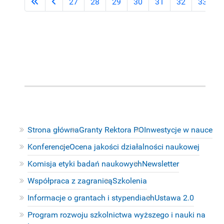
27
28
29
30
31
32
33
3
Strona główna
Granty Rektora PO
Inwestycje w nauce
Konferencje
Ocena jakości działalności naukowej
Komisja etyki badań naukowych
Newsletter
Współpraca z zagranicą
Szkolenia
Informacje o grantach i stypendiach
Ustawa 2.0
Program rozwoju szkolnictwa wyższego i nauki na