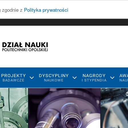
ug zgodnie z
Polityka prywatności
PROJEKTY
DYSCYPLINY
NAGRODY
AW
BADAWCZE
NAUKOWE
I STYPENDIA
NAU