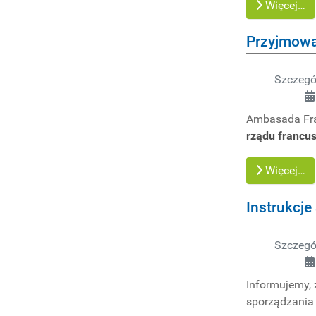
Więcej…
Przyjmowa
Szczegó
Ambasada Fran
rządu francu
Więcej…
Instrukcj
Szczegó
Informujemy, 
sporządzania 