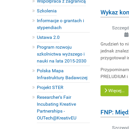
Współpraca z zagranicą
Szkolenia
Wykaz konk
Informacje o grantach i
stypendiach
Szczegó
Ustawa 2.0
Grudzień to n
Program rozwoju
jednak znalez
szkolnictwa wyższego i
przygotował i
nauki na lata 2015-2030
Przypominamy
Polska Mapa
PRELUDIUM i 
Infrastruktury Badawczej
Projekt STER
Więcej…
Researcher's Fair
Incubating Kreative
Partnerships -
FNP: Mię
OUTech@KreativEU
PROJEKTY
Szczegó