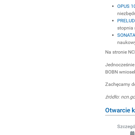
OPUS 1
niezbędn
PRELUD
stopnia
SONATA
naukowy
Na stronie NC
Jednocześnie
BOBN wniosek
Zachęcamy do
źródło: ncn.go
Otwarcie 
Szczegó