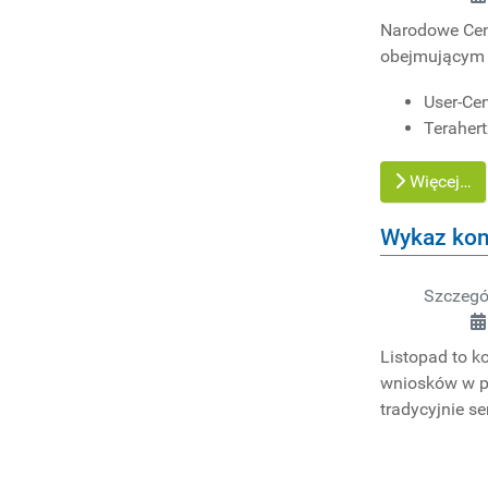
Narodowe Cen
obejmującym 
User-Cen
Teraher
Więcej…
Wykaz konk
Szczegó
Listopad to k
wniosków w po
tradycyjnie s