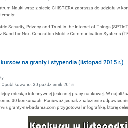
trum Nauki wraz z siecią CHIST-ERA zaprasza do udziału w ko
tematy:
tric Security, Privacy and Trust in the Internet of Things (SPTIoT
tz Band for Next-Generation Mobile Communication Systems (T
ursów na granty i stypendia (listopad 2015 r.)
ły
Opublikowano: 30 październik 2015
olejny miesiąc intensywnej jesiennej pracy naukowej. W
najbliżs
nad 30 konkursach. Ponieważ jednak znalezienie odpowiedniego
erwis granty-na-badania.com przygotował infografikę, której cel