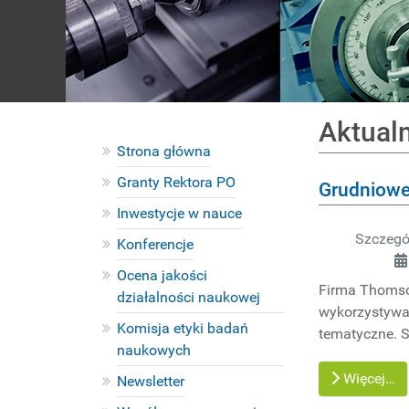
Aktual
Strona główna
Granty Rektora PO
Grudniowe
Inwestycje w nauce
Szczegó
Konferencje
Ocena jakości
Firma Thomso
działalności naukowej
wykorzystywan
Komisja etyki badań
tematyczne. 
naukowych
Więcej…
Newsletter