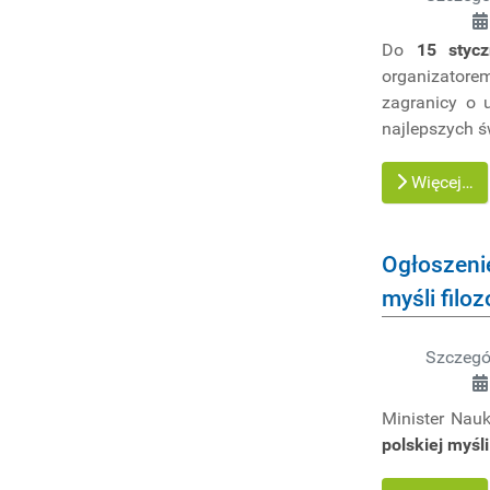
BADAWCZE
Do
15 styc
organizatore
zagranicy o
najlepszych 
Więcej…
Ogłoszeni
myśli filoz
Szczegó
Minister Nau
polskiej myśli