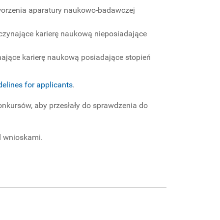
worzenia aparatury naukowo-badawczej
czynające karierę naukową nieposiadające
ające karierę naukową posiadające stopień
lines for applicants
.
nkursów, aby przesłały do sprawdzenia do
d wnioskami.