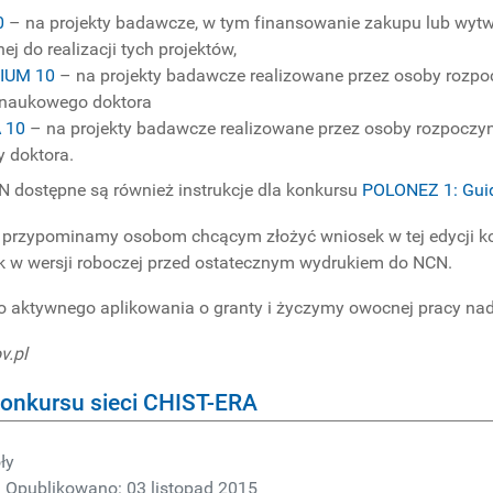
0
– na projekty badawcze, w tym finansowanie zakupu lub wyt
ej do realizacji tych projektów,
IUM 10
– na projekty badawcze realizowane przez osoby rozpo
 naukowego doktora
 10
– na projekty badawcze realizowane przez osoby rozpoczyn
 doktora.
N dostępne są również instrukcje dla konkursu
POLONEZ 1: Guide
 przypominamy osobom chcącym złożyć wniosek w tej edycji ko
 w wersji roboczej przed ostatecznym wydrukiem do NCN.
 aktywnego aplikowania o granty i życzymy owocnej pracy na
v.pl
konkursu sieci CHIST-ERA
ły
Opublikowano: 03 listopad 2015